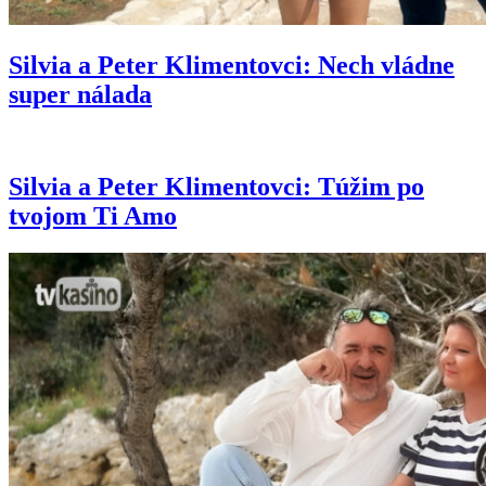
Silvia a Peter Klimentovci: Nech vládne
super nálada
Silvia a Peter Klimentovci: Túžim po
tvojom Ti Amo