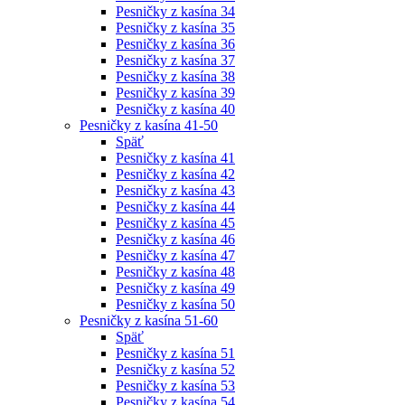
Pesničky z kasína 34
Pesničky z kasína 35
Pesničky z kasína 36
Pesničky z kasína 37
Pesničky z kasína 38
Pesničky z kasína 39
Pesničky z kasína 40
Pesničky z kasína 41-50
Späť
Pesničky z kasína 41
Pesničky z kasína 42
Pesničky z kasína 43
Pesničky z kasína 44
Pesničky z kasína 45
Pesničky z kasína 46
Pesničky z kasína 47
Pesničky z kasína 48
Pesničky z kasína 49
Pesničky z kasína 50
Pesničky z kasína 51-60
Späť
Pesničky z kasína 51
Pesničky z kasína 52
Pesničky z kasína 53
Pesničky z kasína 54