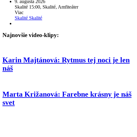
9. augusta 2026
Skalité
15:00, Skalité, Amfiteáter
Viac
Skalité
Skalité
Najnovšie video-klipy:
Karin Majtánová: Rytmus tej noci je len
náš
Marta Križanová: Farebne krásny je náš
svet