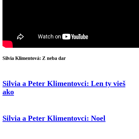
Silvia Klimentová: Z neba dar
Silvia a Peter Klimentovci: Len ty vieš
ako
Silvia a Peter Klimentovci: Noel