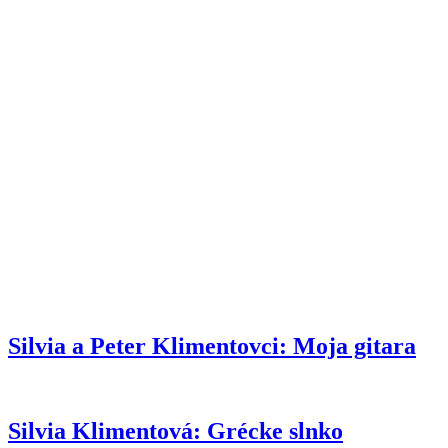
Silvia a Peter Klimentovci: Moja gitara
Silvia Klimentová: Grécke slnko