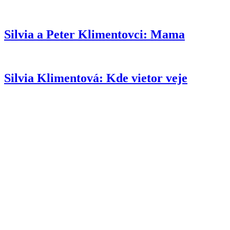
Silvia a Peter Klimentovci: Mama
Silvia Klimentová: Kde vietor veje