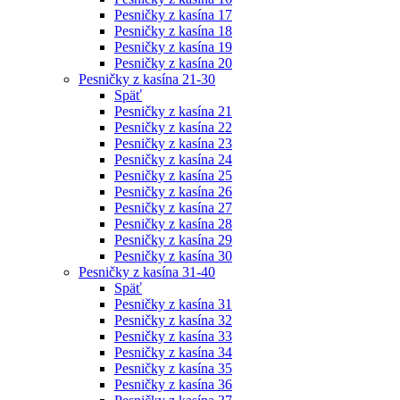
Pesničky z kasína 17
Pesničky z kasína 18
Pesničky z kasína 19
Pesničky z kasína 20
Pesničky z kasína 21-30
Späť
Pesničky z kasína 21
Pesničky z kasína 22
Pesničky z kasína 23
Pesničky z kasína 24
Pesničky z kasína 25
Pesničky z kasína 26
Pesničky z kasína 27
Pesničky z kasína 28
Pesničky z kasína 29
Pesničky z kasína 30
Pesničky z kasína 31-40
Späť
Pesničky z kasína 31
Pesničky z kasína 32
Pesničky z kasína 33
Pesničky z kasína 34
Pesničky z kasína 35
Pesničky z kasína 36