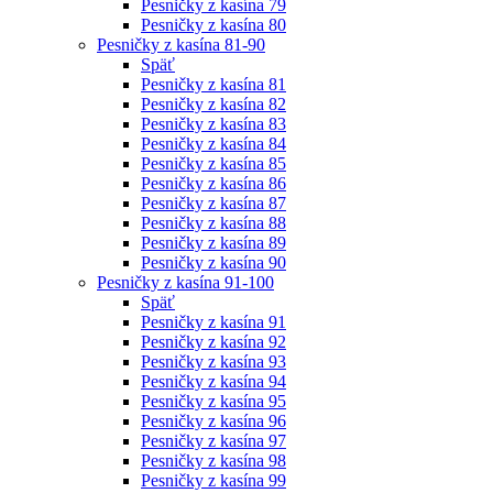
Pesničky z kasína 79
Pesničky z kasína 80
Pesničky z kasína 81-90
Späť
Pesničky z kasína 81
Pesničky z kasína 82
Pesničky z kasína 83
Pesničky z kasína 84
Pesničky z kasína 85
Pesničky z kasína 86
Pesničky z kasína 87
Pesničky z kasína 88
Pesničky z kasína 89
Pesničky z kasína 90
Pesničky z kasína 91-100
Späť
Pesničky z kasína 91
Pesničky z kasína 92
Pesničky z kasína 93
Pesničky z kasína 94
Pesničky z kasína 95
Pesničky z kasína 96
Pesničky z kasína 97
Pesničky z kasína 98
Pesničky z kasína 99