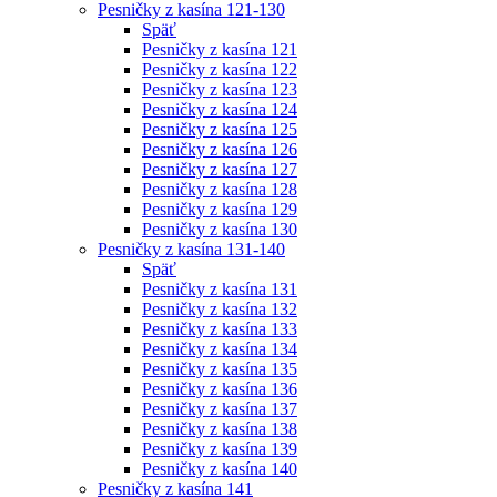
Pesničky z kasína 121-130
Späť
Pesničky z kasína 121
Pesničky z kasína 122
Pesničky z kasína 123
Pesničky z kasína 124
Pesničky z kasína 125
Pesničky z kasína 126
Pesničky z kasína 127
Pesničky z kasína 128
Pesničky z kasína 129
Pesničky z kasína 130
Pesničky z kasína 131-140
Späť
Pesničky z kasína 131
Pesničky z kasína 132
Pesničky z kasína 133
Pesničky z kasína 134
Pesničky z kasína 135
Pesničky z kasína 136
Pesničky z kasína 137
Pesničky z kasína 138
Pesničky z kasína 139
Pesničky z kasína 140
Pesničky z kasína 141