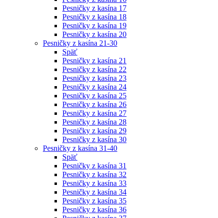
Pesničky z kasína 17
Pesničky z kasína 18
Pesničky z kasína 19
Pesničky z kasína 20
Pesničky z kasína 21-30
Späť
Pesničky z kasína 21
Pesničky z kasína 22
Pesničky z kasína 23
Pesničky z kasína 24
Pesničky z kasína 25
Pesničky z kasína 26
Pesničky z kasína 27
Pesničky z kasína 28
Pesničky z kasína 29
Pesničky z kasína 30
Pesničky z kasína 31-40
Späť
Pesničky z kasína 31
Pesničky z kasína 32
Pesničky z kasína 33
Pesničky z kasína 34
Pesničky z kasína 35
Pesničky z kasína 36