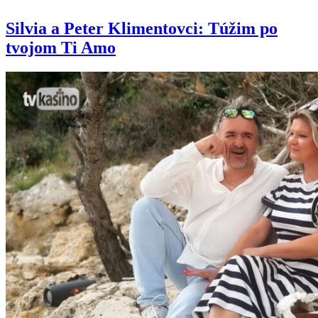
Silvia a Peter Klimentovci: Túžim po
tvojom Ti Amo