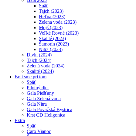
Gala 2023
Späť
Tajch (2023)
Heľpa (2023)
Zelená voda (2023)
Mojš (2023)
Veľké Rovné (2023)
Skalité (2023)
Šamorín (2023)
Nitra (2023)
Divín (2024)
Tajch (2024)
Zelená voda (2024)
Skalité (2024)
Boli sme pri tom
Späť
Pilotný diel
Gala Piešťany
Gala Zelená voda
Gala Nitra
Gala Považská Bystrica
Krst CD Heligonica
Extra
Späť
Čaro Vianoc