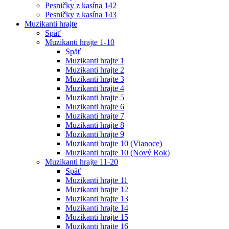
Pesničky z kasína 142
Pesničky z kasína 143
Muzikanti hrajte
Späť
Muzikanti hrajte 1-10
Späť
Muzikanti hrajte 1
Muzikanti hrajte 2
Muzikanti hrajte 3
Muzikanti hrajte 4
Muzikanti hrajte 5
Muzikanti hrajte 6
Muzikanti hrajte 7
Muzikanti hrajte 8
Muzikanti hrajte 9
Muzikanti hrajte 10 (Vianoce)
Muzikanti hrajte 10 (Nový Rok)
Muzikanti hrajte 11-20
Späť
Muzikanti hrajte 11
Muzikanti hrajte 12
Muzikanti hrajte 13
Muzikanti hrajte 14
Muzikanti hrajte 15
Muzikanti hrajte 16