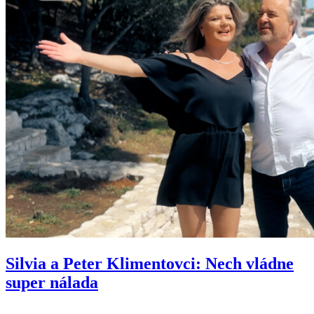
Silvia a Peter Klimentovci: Nech vládne
super nálada