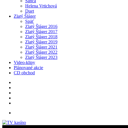
Šanca
Helena Vrtichová
Duet
Zlatý Šláger
Späť
Zlatý Šláger 2016
Zlatý Šláger 2017
Zlatý Šláger 2018
Zlatý Šláger 2019
Zlatý Šláger 2021
Zlatý Šláger 2022
Zlatý Šláger 2023
Video-klipy
Plánované akcie
CD obchod