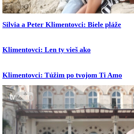
Silvia a Peter Klimentovci: Biele pláže
Klimentovci: Len ty vieš ako
Klimentovci: Túžim po tvojom Ti Amo