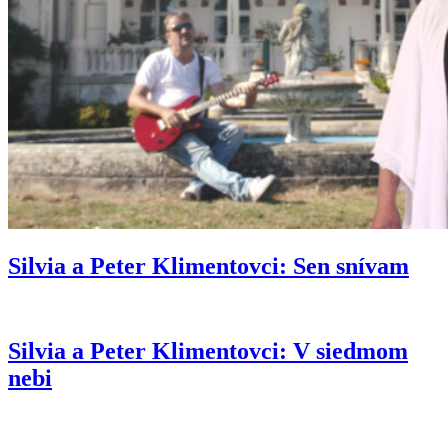
Silvia a Peter Klimentovci: Sen snívam
Silvia a Peter Klimentovci: V siedmom
nebi