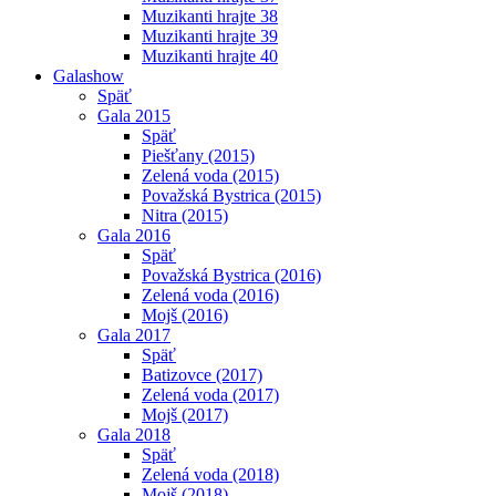
Muzikanti hrajte 38
Muzikanti hrajte 39
Muzikanti hrajte 40
Galashow
Späť
Gala 2015
Späť
Piešťany (2015)
Zelená voda (2015)
Považská Bystrica (2015)
Nitra (2015)
Gala 2016
Späť
Považská Bystrica (2016)
Zelená voda (2016)
Mojš (2016)
Gala 2017
Späť
Batizovce (2017)
Zelená voda (2017)
Mojš (2017)
Gala 2018
Späť
Zelená voda (2018)
Mojš (2018)