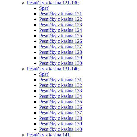
Pesničky z kasína 121-130
Späť
Pesničky z kasína 121
Pesničky z kasína 122
Pesničky z kasína 123
Pesničky z kasína 124
Pesničky z kasína 125
Pesničky z kasína 126
Pesničky z kasína 127
Pesničky z kasína 128
Pesničky z kasína 129
Pesničky z kasína 130
Pesničky z kasína 131-140
Späť
Pesničky z kasína 131
Pesničky z kasína 132
Pesničky z kasína 133
Pesničky z kasína 134
Pesničky z kasína 135
Pesničky z kasína 136
Pesničky z kasína 137
Pesničky z kasína 138
Pesničky z kasína 139
Pesničky z kasína 140
Pesničky z kasína 141