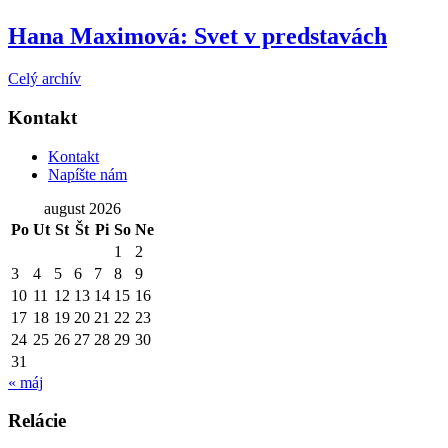
Hana Maximová: Svet v predstavách
Celý archív
Kontakt
Kontakt
Napíšte nám
august 2026
Po
Ut
St
Št
Pi
So
Ne
1
2
3
4
5
6
7
8
9
10
11
12
13
14
15
16
17
18
19
20
21
22
23
24
25
26
27
28
29
30
31
« máj
Relácie