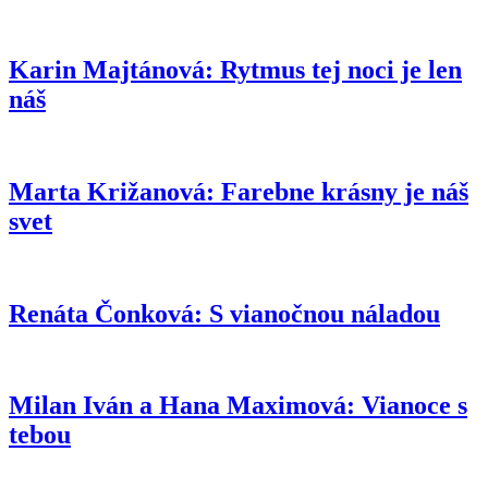
Karin Majtánová: Rytmus tej noci je len
náš
Marta Križanová: Farebne krásny je náš
svet
Renáta Čonková: S vianočnou náladou
Milan Iván a Hana Maximová: Vianoce s
tebou