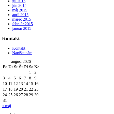
júl 2015
jún 2015
máj 2015
apríl 2015
marec 2015
február 2015
január 2015
Kontakt
Kontakt
Napíšte nám
august 2026
Po
Ut
St
Št
Pi
So
Ne
1
2
3
4
5
6
7
8
9
10
11
12
13
14
15
16
17
18
19
20
21
22
23
24
25
26
27
28
29
30
31
« máj