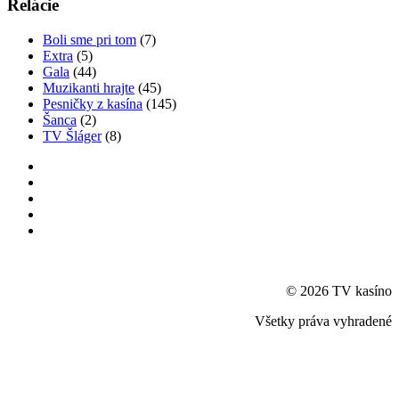
Relácie
Boli sme pri tom
(7)
Extra
(5)
Gala
(44)
Muzikanti hrajte
(45)
Pesničky z kasína
(145)
Šanca
(2)
TV Šláger
(8)
© 2026 TV kasíno
Všetky práva vyhradené