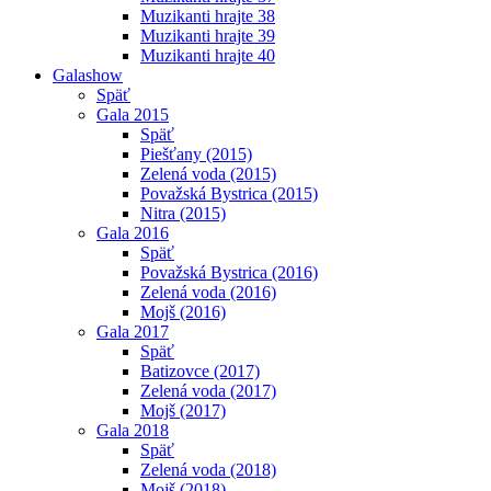
Muzikanti hrajte 38
Muzikanti hrajte 39
Muzikanti hrajte 40
Galashow
Späť
Gala 2015
Späť
Piešťany (2015)
Zelená voda (2015)
Považská Bystrica (2015)
Nitra (2015)
Gala 2016
Späť
Považská Bystrica (2016)
Zelená voda (2016)
Mojš (2016)
Gala 2017
Späť
Batizovce (2017)
Zelená voda (2017)
Mojš (2017)
Gala 2018
Späť
Zelená voda (2018)
Mojš (2018)