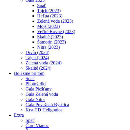
Gala 2023
Späť
Tajch (2023)
Heľpa (2023)
Zelená voda (2023)
Mojš (2023)
Veľké Rovné (2023)
Skalité (2023)
Šamorín (2023)
Nitra (2023)
Divín (2024)
Tajch (2024)
Zelená voda (2024)
Skalité (2024)
Boli sme pri tom
Späť
Pilotný diel
Gala Piešťany
Gala Zelená voda
Gala Nitra
Gala Považská Bystrica
Krst CD Heligonica
Extra
Späť
Čaro Vianoc