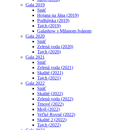
Gala 2019
Späť
Hojana na Jána (2019)
Podhájska (2019)
Tajch (2019)
Galashow s Milanom Ivánom
Gala 2020
Späť
Zelená voda (2020)
Tajch (2020)
Gala 2021
Späť
Zelená voda (2021)
Skalité (2021)
Tajch (2021)
Gala 2022
Späť
Skalité (2022)
Zelená voda (2022)
Trnové (2022)
Mojš (2022)
Veľké Rovné (2022)
Skalité 2 (2022)
Tajch (2022)