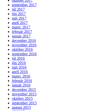
október 2017
september 2017
júl 2017
jún 2017
máj 2017
apríl 2017
marec 2017
február 2017
január 2017
december 2016
november 2016
október 2016
september 2016
júl 2016
jún 2016
máj 2016
apríl 2016
marec 2016
február 2016
január 2016
december 2015
november 2015
október 2015
september 2015
august 2015