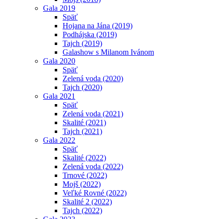
Gala 2019
Späť
Hojana na Jána (2019)
Podhájska (2019)
Tajch (2019)
Galashow s Milanom Ivánom
Gala 2020
Späť
Zelená voda (2020)
Tajch (2020)
Gala 2021
Späť
Zelená voda (2021)
Skalité (2021)
Tajch (2021)
Gala 2022
Späť
Skalité (2022)
Zelená voda (2022)
Trnové (2022)
Mojš (2022)
Veľké Rovné (2022)
Skalité 2 (2022)
Tajch (2022)