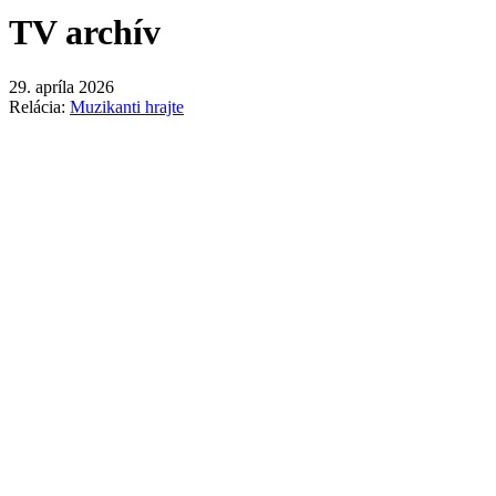
TV archív
29. apríla 2026
Relácia:
Muzikanti hrajte