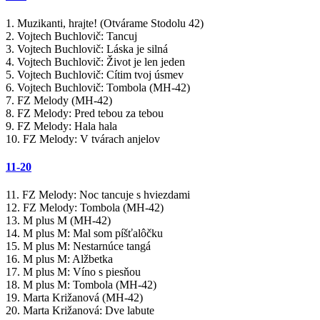
1. Muzikanti, hrajte! (Otvárame Stodolu 42)
2. Vojtech Buchlovič: Tancuj
3. Vojtech Buchlovič: Láska je silná
4. Vojtech Buchlovič: Život je len jeden
5. Vojtech Buchlovič: Cítim tvoj úsmev
6. Vojtech Buchlovič: Tombola (MH-42)
7. FZ Melody (MH-42)
8. FZ Melody: Pred tebou za tebou
9. FZ Melody: Hala hala
10. FZ Melody: V tvárach anjelov
11-20
11. FZ Melody: Noc tancuje s hviezdami
12. FZ Melody: Tombola (MH-42)
13. M plus M (MH-42)
14. M plus M: Mal som píšťalôčku
15. M plus M: Nestarnúce tangá
16. M plus M: Alžbetka
17. M plus M: Víno s piesňou
18. M plus M: Tombola (MH-42)
19. Marta Križanová (MH-42)
20. Marta Križanová: Dve labute