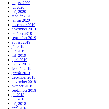
august 2020
júl 2020
máj 2020
február 2020
január 2020
december 2019
november 2019
október 2019
september 2019
august 2019
júl 2019
jún 2019
máj 2019
apríl 2019
marec 2019
február 2019
január 2019
december 2018
november 2018
október 2018
september 2018
júl 2018
jún 2018
máj 2018
apríl 2018