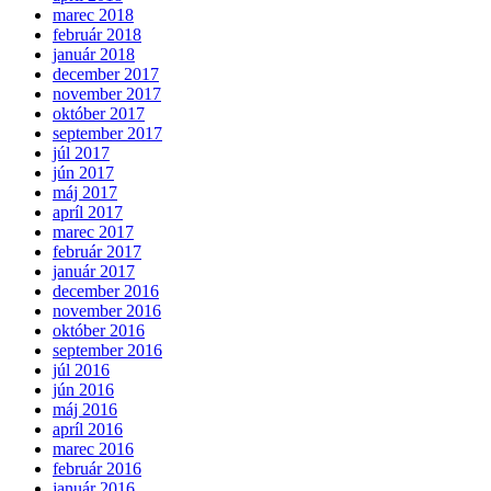
marec 2018
február 2018
január 2018
december 2017
november 2017
október 2017
september 2017
júl 2017
jún 2017
máj 2017
apríl 2017
marec 2017
február 2017
január 2017
december 2016
november 2016
október 2016
september 2016
júl 2016
jún 2016
máj 2016
apríl 2016
marec 2016
február 2016
január 2016