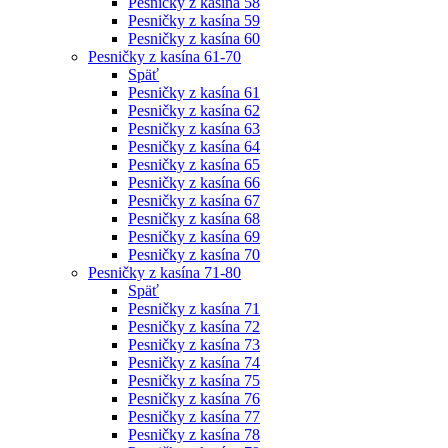
Pesničky z kasína 58
Pesničky z kasína 59
Pesničky z kasína 60
Pesničky z kasína 61-70
Späť
Pesničky z kasína 61
Pesničky z kasína 62
Pesničky z kasína 63
Pesničky z kasína 64
Pesničky z kasína 65
Pesničky z kasína 66
Pesničky z kasína 67
Pesničky z kasína 68
Pesničky z kasína 69
Pesničky z kasína 70
Pesničky z kasína 71-80
Späť
Pesničky z kasína 71
Pesničky z kasína 72
Pesničky z kasína 73
Pesničky z kasína 74
Pesničky z kasína 75
Pesničky z kasína 76
Pesničky z kasína 77
Pesničky z kasína 78