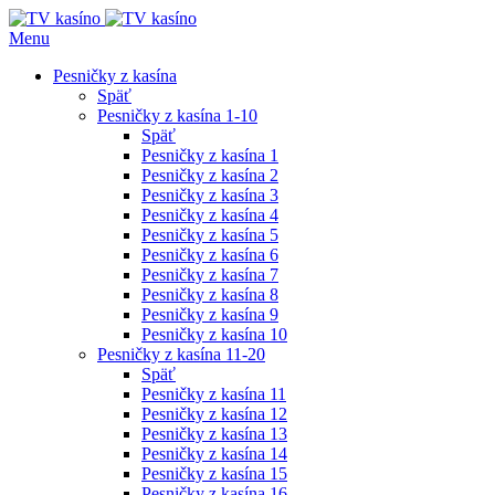
Menu
Pesničky z kasína
Späť
Pesničky z kasína 1-10
Späť
Pesničky z kasína 1
Pesničky z kasína 2
Pesničky z kasína 3
Pesničky z kasína 4
Pesničky z kasína 5
Pesničky z kasína 6
Pesničky z kasína 7
Pesničky z kasína 8
Pesničky z kasína 9
Pesničky z kasína 10
Pesničky z kasína 11-20
Späť
Pesničky z kasína 11
Pesničky z kasína 12
Pesničky z kasína 13
Pesničky z kasína 14
Pesničky z kasína 15
Pesničky z kasína 16