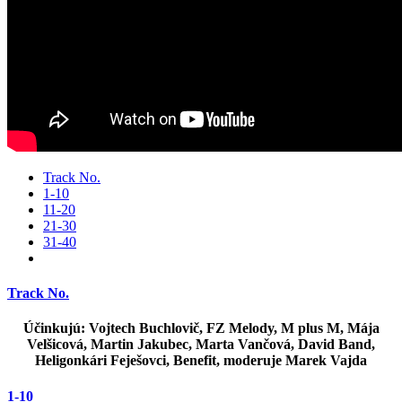
Track No.
1-10
11-20
21-30
31-40
Track No.
Účinkujú: Vojtech Buchlovič, FZ Melody, M plus M, Mája
Velšicová, Martin Jakubec, Marta Vančová, David Band,
Heligonkári Feješovci, Benefit, moderuje Marek Vajda
1-10