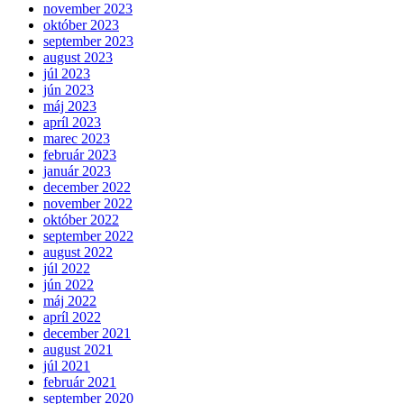
november 2023
október 2023
september 2023
august 2023
júl 2023
jún 2023
máj 2023
apríl 2023
marec 2023
február 2023
január 2023
december 2022
november 2022
október 2022
september 2022
august 2022
júl 2022
jún 2022
máj 2022
apríl 2022
december 2021
august 2021
júl 2021
február 2021
september 2020