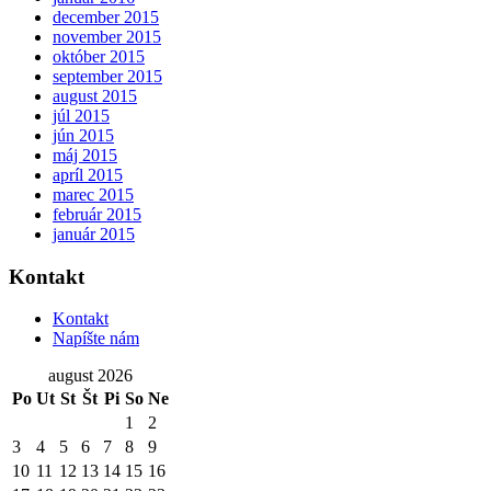
december 2015
november 2015
október 2015
september 2015
august 2015
júl 2015
jún 2015
máj 2015
apríl 2015
marec 2015
február 2015
január 2015
Kontakt
Kontakt
Napíšte nám
august 2026
Po
Ut
St
Št
Pi
So
Ne
1
2
3
4
5
6
7
8
9
10
11
12
13
14
15
16