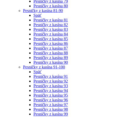
Pesničky z kasína 79
Pesničky z kasína 80
Pesničky z kasína 81-90
Späť
Pesničky z kasína 81
Pesničky z kasína 82
Pesničky z kasína 83
Pesničky z kasína 84
Pesničky z kasína 85
Pesničky z kasína 86
Pesničky z kasína 87
Pesničky z kasína 88
Pesničky z kasína 89
Pesničky z kasína 90
Pesničky z kasína 91-100
Späť
Pesničky z kasína 91
Pesničky z kasína 92
Pesničky z kasína 93
Pesničky z kasína 94
Pesničky z kasína 95
Pesničky z kasína 96
Pesničky z kasína 97
Pesničky z kasína 98
Pesničky z kasína 99