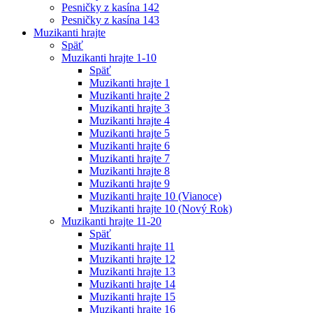
Pesničky z kasína 142
Pesničky z kasína 143
Muzikanti hrajte
Späť
Muzikanti hrajte 1-10
Späť
Muzikanti hrajte 1
Muzikanti hrajte 2
Muzikanti hrajte 3
Muzikanti hrajte 4
Muzikanti hrajte 5
Muzikanti hrajte 6
Muzikanti hrajte 7
Muzikanti hrajte 8
Muzikanti hrajte 9
Muzikanti hrajte 10 (Vianoce)
Muzikanti hrajte 10 (Nový Rok)
Muzikanti hrajte 11-20
Späť
Muzikanti hrajte 11
Muzikanti hrajte 12
Muzikanti hrajte 13
Muzikanti hrajte 14
Muzikanti hrajte 15
Muzikanti hrajte 16