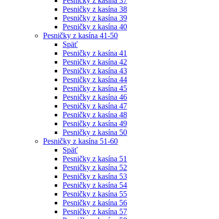
Pesničky z kasína 37
Pesničky z kasína 38
Pesničky z kasína 39
Pesničky z kasína 40
Pesničky z kasína 41-50
Späť
Pesničky z kasína 41
Pesničky z kasína 42
Pesničky z kasína 43
Pesničky z kasína 44
Pesničky z kasína 45
Pesničky z kasína 46
Pesničky z kasína 47
Pesničky z kasína 48
Pesničky z kasína 49
Pesničky z kasína 50
Pesničky z kasína 51-60
Späť
Pesničky z kasína 51
Pesničky z kasína 52
Pesničky z kasína 53
Pesničky z kasína 54
Pesničky z kasína 55
Pesničky z kasína 56
Pesničky z kasína 57