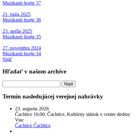
Muzikanti hrajte 37
21. mája 2025
Muzikanti hrajte 36
23. apríla 2025
Muzikanti hrajte 35
27. novembra 2024
Muzikanti hrajte 34
Späť
Hľadať v našom archíve
Hľadať:
Termín nasledujúcej verejnej nahrávky
23. augusta 2026
Čachtice
16:00, Čachtice, Kultúrny stánok v centre dediny
Viac
Čachtice
Čachtice