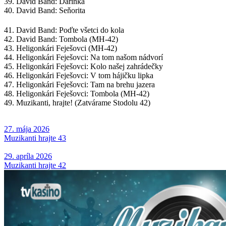
39. David Band: Darinka
40. David Band: Seňorita
41. David Band: Poďte všetci do kola
42. David Band: Tombola (MH-42)
43. Heligonkári Feješovci (MH-42)
44. Heligonkári Feješovci: Na tom našom nádvorí
45. Heligonkári Feješovci: Kolo našej zahrádečky
46. Heligonkári Feješovci: V tom hájičku lipka
47. Heligonkári Feješovci: Tam na brehu jazera
48. Heligonkári Feješovci: Tombola (MH-42)
49. Muzikanti, hrajte! (Zatvárame Stodolu 42)
27. mája 2026
Muzikanti hrajte 43
29. apríla 2026
Muzikanti hrajte 42