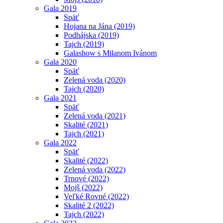
Gala 2019
Späť
Hojana na Jána (2019)
Podhájska (2019)
Tajch (2019)
Galashow s Milanom Ivánom
Gala 2020
Späť
Zelená voda (2020)
Tajch (2020)
Gala 2021
Späť
Zelená voda (2021)
Skalité (2021)
Tajch (2021)
Gala 2022
Späť
Skalité (2022)
Zelená voda (2022)
Trnové (2022)
Mojš (2022)
Veľké Rovné (2022)
Skalité 2 (2022)
Tajch (2022)