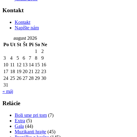
Kontakt
Kontakt
Napíšte nám
august 2026
Po
Ut
St
Št
Pi
So
Ne
1
2
3
4
5
6
7
8
9
10
11
12
13
14
15
16
17
18
19
20
21
22
23
24
25
26
27
28
29
30
31
« máj
Relácie
Boli sme pri tom
(7)
Extra
(5)
Gala
(44)
Muzikanti hrajte
(45)