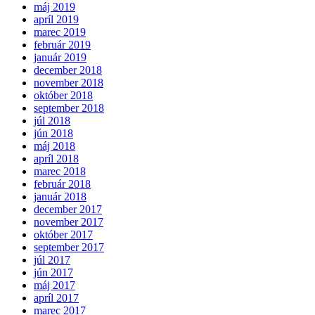
máj 2019
apríl 2019
marec 2019
február 2019
január 2019
december 2018
november 2018
október 2018
september 2018
júl 2018
jún 2018
máj 2018
apríl 2018
marec 2018
február 2018
január 2018
december 2017
november 2017
október 2017
september 2017
júl 2017
jún 2017
máj 2017
apríl 2017
marec 2017