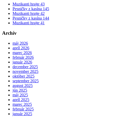
Muzikanti hrajte 43
Pesničky z kasína 145
Muzikanti hrajte 42
Pesničky z kasína 144
Muzikanti hrajte 41
Archív
máj 2026
apríl 2026
marec 2026
február 2026
január 2026
december 2025
november 2025
október 2025
september 2025
august 2025
jún 2025
máj 2025
apríl 2025
marec 2025
február 2025
január 2025