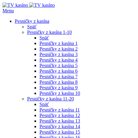
Menu
Pesničky z kasína
Späť
Pesničky z kasína 1-10
Späť
Pesničky z kasína 1
Pesničky z kasína 2
Pesničky z kasína 3
Pesničky z kasína 4
Pesničky z kasína 5
Pesničky z kasína 6
Pesničky z kasína 7
Pesničky z kasína 8
Pesničky z kasína 9
Pesničky z kasína 10
Pesničky z kasína 11-20
Späť
Pesničky z kasína 11
Pesničky z kasína 12
Pesničky z kasína 13
Pesničky z kasína 14
Pesničky z kasína 15
Pesničky z kasína 16