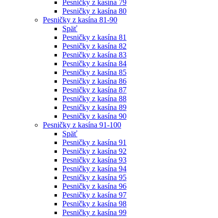
Pesničky z kasína 79
Pesničky z kasína 80
Pesničky z kasína 81-90
Späť
Pesničky z kasína 81
Pesničky z kasína 82
Pesničky z kasína 83
Pesničky z kasína 84
Pesničky z kasína 85
Pesničky z kasína 86
Pesničky z kasína 87
Pesničky z kasína 88
Pesničky z kasína 89
Pesničky z kasína 90
Pesničky z kasína 91-100
Späť
Pesničky z kasína 91
Pesničky z kasína 92
Pesničky z kasína 93
Pesničky z kasína 94
Pesničky z kasína 95
Pesničky z kasína 96
Pesničky z kasína 97
Pesničky z kasína 98
Pesničky z kasína 99