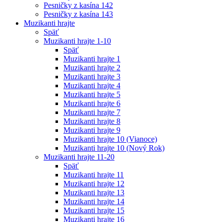
Pesničky z kasína 142
Pesničky z kasína 143
Muzikanti hrajte
Späť
Muzikanti hrajte 1-10
Späť
Muzikanti hrajte 1
Muzikanti hrajte 2
Muzikanti hrajte 3
Muzikanti hrajte 4
Muzikanti hrajte 5
Muzikanti hrajte 6
Muzikanti hrajte 7
Muzikanti hrajte 8
Muzikanti hrajte 9
Muzikanti hrajte 10 (Vianoce)
Muzikanti hrajte 10 (Nový Rok)
Muzikanti hrajte 11-20
Späť
Muzikanti hrajte 11
Muzikanti hrajte 12
Muzikanti hrajte 13
Muzikanti hrajte 14
Muzikanti hrajte 15
Muzikanti hrajte 16