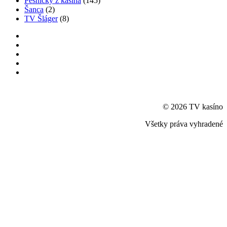
Pesničky z kasína
(145)
Šanca
(2)
TV Šláger
(8)
© 2026 TV kasíno
Všetky práva vyhradené