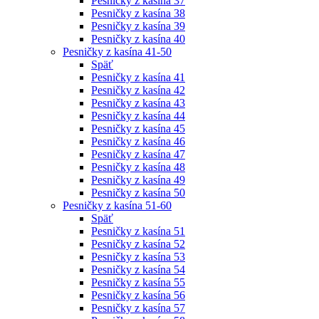
Pesničky z kasína 37
Pesničky z kasína 38
Pesničky z kasína 39
Pesničky z kasína 40
Pesničky z kasína 41-50
Späť
Pesničky z kasína 41
Pesničky z kasína 42
Pesničky z kasína 43
Pesničky z kasína 44
Pesničky z kasína 45
Pesničky z kasína 46
Pesničky z kasína 47
Pesničky z kasína 48
Pesničky z kasína 49
Pesničky z kasína 50
Pesničky z kasína 51-60
Späť
Pesničky z kasína 51
Pesničky z kasína 52
Pesničky z kasína 53
Pesničky z kasína 54
Pesničky z kasína 55
Pesničky z kasína 56
Pesničky z kasína 57