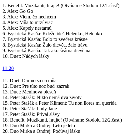
1. Benefit: Muzikanti, hrajte! (Otvárame Stodolu 12/1.časť)
2. Alex: Go Go
3. Alex: Viem, čo nechcem
4. Alex: Mňa to mrzí viac
5. Alex: Kapely nestarnú
6. Bystrická Kasňa: Kdeže ideš Helenko, Helenko
7. Bystrická Kasňa: Bolo to zvečera krásne
8. Bystrická Kasňa: Žalo dievča, žalo trávu
9. Bystrická Kasňa: Tak ako švárna dievčina
10. Duet: Nádych lásky
11-20
11. Duet: Darmo sa na mňa
12. Duet: Pre túto noc buď zázrak
13. Duet: Meninová pieseň
14. Peter Stašák: Nikto nemá dva životy
15. Peter Stašák a Peter Kliment: Tu non llores mi querida
16. Peter Stašák: Lady Jane
17. Peter Stašák: Príval slávy
18. Benefit: Muzikanti, hrajte! (Otvárame Stodolu 12/2.časť)
19. Duo Mirka a Ondrej: Leto je leto
20. Duo Mirka a Ondrej: Počúvaj lásku