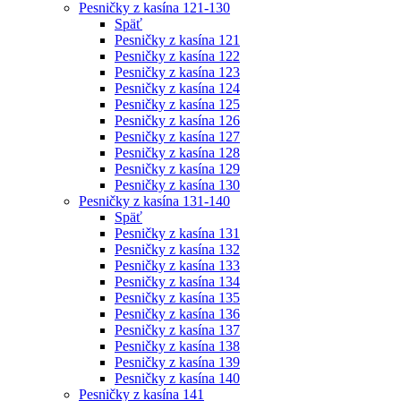
Pesničky z kasína 121-130
Späť
Pesničky z kasína 121
Pesničky z kasína 122
Pesničky z kasína 123
Pesničky z kasína 124
Pesničky z kasína 125
Pesničky z kasína 126
Pesničky z kasína 127
Pesničky z kasína 128
Pesničky z kasína 129
Pesničky z kasína 130
Pesničky z kasína 131-140
Späť
Pesničky z kasína 131
Pesničky z kasína 132
Pesničky z kasína 133
Pesničky z kasína 134
Pesničky z kasína 135
Pesničky z kasína 136
Pesničky z kasína 137
Pesničky z kasína 138
Pesničky z kasína 139
Pesničky z kasína 140
Pesničky z kasína 141