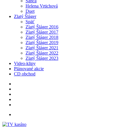
Šanca
Helena Vrtichová
Duet
Zlatý Šláger
Späť
Zlatý Šláger 2016
Zlatý Šláger 2017
Zlatý Šláger 2018
Zlatý Šláger 2019
Zlatý Šláger 2021
Zlatý Šláger 2022
Zlatý Šláger 2023
Video-klipy
Plánované akcie
CD obchod