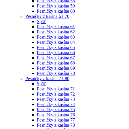
Pesničky z kasína 58
Pesničky z kasína 59
Pesničky z kasína 60
Pesničky z kasína 61-70
Späť
Pesničky z kasína 61
Pesničky z kasína 62
Pesničky z kasína 63
Pesničky z kasína 64
Pesničky z kasína 65
Pesničky z kasína 66
Pesničky z kasína 67
Pesničky z kasína 68
Pesničky z kasína 69
Pesničky z kasína 70
Pesničky z kasína 71-80
Späť
Pesničky z kasína 71
Pesničky z kasína 72
Pesničky z kasína 73
Pesničky z kasína 74
Pesničky z kasína 75
Pesničky z kasína 76
Pesničky z kasína 77
Pesničky z kasína 78