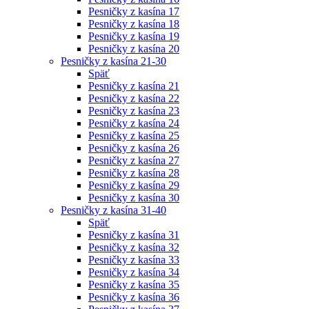
Pesničky z kasína 17
Pesničky z kasína 18
Pesničky z kasína 19
Pesničky z kasína 20
Pesničky z kasína 21-30
Späť
Pesničky z kasína 21
Pesničky z kasína 22
Pesničky z kasína 23
Pesničky z kasína 24
Pesničky z kasína 25
Pesničky z kasína 26
Pesničky z kasína 27
Pesničky z kasína 28
Pesničky z kasína 29
Pesničky z kasína 30
Pesničky z kasína 31-40
Späť
Pesničky z kasína 31
Pesničky z kasína 32
Pesničky z kasína 33
Pesničky z kasína 34
Pesničky z kasína 35
Pesničky z kasína 36