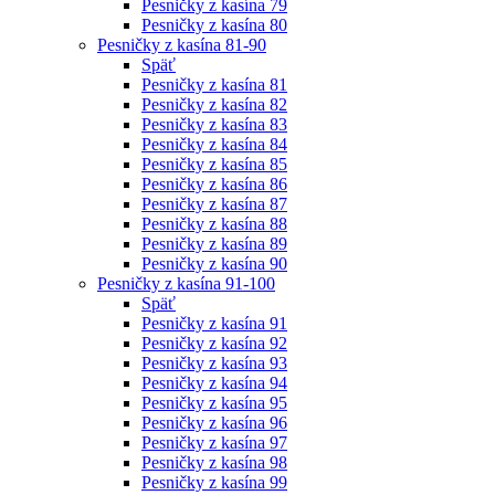
Pesničky z kasína 79
Pesničky z kasína 80
Pesničky z kasína 81-90
Späť
Pesničky z kasína 81
Pesničky z kasína 82
Pesničky z kasína 83
Pesničky z kasína 84
Pesničky z kasína 85
Pesničky z kasína 86
Pesničky z kasína 87
Pesničky z kasína 88
Pesničky z kasína 89
Pesničky z kasína 90
Pesničky z kasína 91-100
Späť
Pesničky z kasína 91
Pesničky z kasína 92
Pesničky z kasína 93
Pesničky z kasína 94
Pesničky z kasína 95
Pesničky z kasína 96
Pesničky z kasína 97
Pesničky z kasína 98
Pesničky z kasína 99