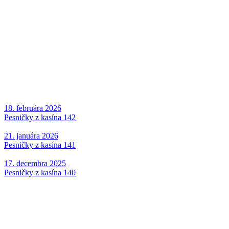
18. februára 2026
Pesničky z kasína 142
21. januára 2026
Pesničky z kasína 141
17. decembra 2025
Pesničky z kasína 140