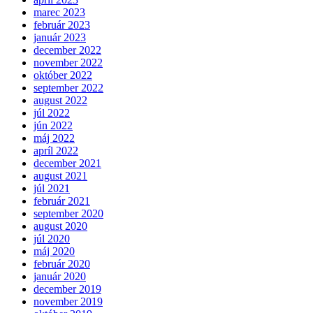
marec 2023
február 2023
január 2023
december 2022
november 2022
október 2022
september 2022
august 2022
júl 2022
jún 2022
máj 2022
apríl 2022
december 2021
august 2021
júl 2021
február 2021
september 2020
august 2020
júl 2020
máj 2020
február 2020
január 2020
december 2019
november 2019