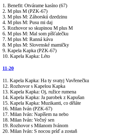
1. Benefit: Otvárame kasíno (67)
2. M plus M (PZK-67)
3. M plus M: Záhorskú dzedzinu
4. M plus M: Pusu mi daj
5. Rozhovor so skupinou M plus M
6. M plus M: Mal som píšťalečku
7. M plus M: Ranná káva
8. M plus M: Slovenské mamičky
9. Kapela Kapka (PZK-67)
10. Kapela Kapka: Léto
11-20
11. Kapela Kapka: Ha ty svatyj Vavřenečku
12. Rozhovor s Kapelou Kapka
13. Kapela Kapka: Oj, ružice rumena
14. Kapela Kapka: Ja parobek z Kapušan
15. Kapela Kapka: Muzikanti, co děláte
16. Milan Iván (PZK-67)
17. Milan Iván: Napíšem na nebo
18. Milan Iván: Večný sen
19. Rozhovor s Milanom Ivánom
20. Milan Iván: S nocou príď a zostaň