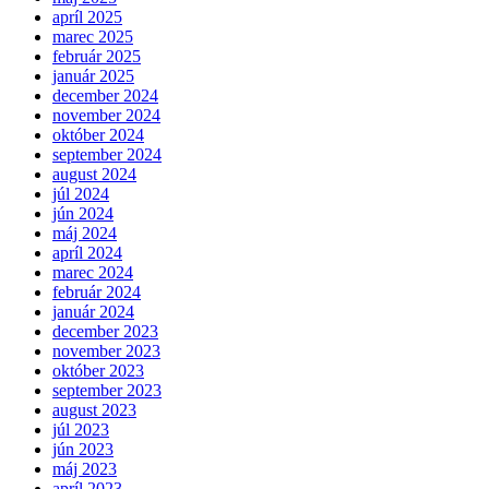
apríl 2025
marec 2025
február 2025
január 2025
december 2024
november 2024
október 2024
september 2024
august 2024
júl 2024
jún 2024
máj 2024
apríl 2024
marec 2024
február 2024
január 2024
december 2023
november 2023
október 2023
september 2023
august 2023
júl 2023
jún 2023
máj 2023
apríl 2023