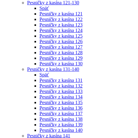
Pesničky z kasína 121-130
Späť
Pesničky z kasína 121
Pesničky z kasína 122
Pesničky z kasína 123
Pesničky z kasína 124
Pesničky z kasína 125
Pesničky z kasína 126
Pesničky z kasína 127
Pesničky z kasína 128
Pesničky z kasína 129
Pesničky z kasína 130
Pesničky z kasína 131-140
Späť
Pesničky z kasína 131
Pesničky z kasína 132
Pesničky z kasína 133
Pesničky z kasína 134
Pesničky z kasína 135
Pesničky z kasína 136
Pesničky z kasína 137
Pesničky z kasína 138
Pesničky z kasína 139
Pesničky z kasína 140
Pesničky z kasína 141