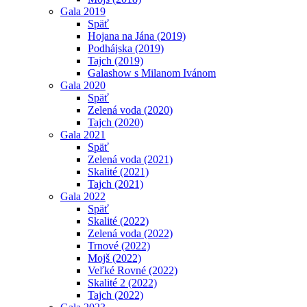
Gala 2019
Späť
Hojana na Jána (2019)
Podhájska (2019)
Tajch (2019)
Galashow s Milanom Ivánom
Gala 2020
Späť
Zelená voda (2020)
Tajch (2020)
Gala 2021
Späť
Zelená voda (2021)
Skalité (2021)
Tajch (2021)
Gala 2022
Späť
Skalité (2022)
Zelená voda (2022)
Trnové (2022)
Mojš (2022)
Veľké Rovné (2022)
Skalité 2 (2022)
Tajch (2022)