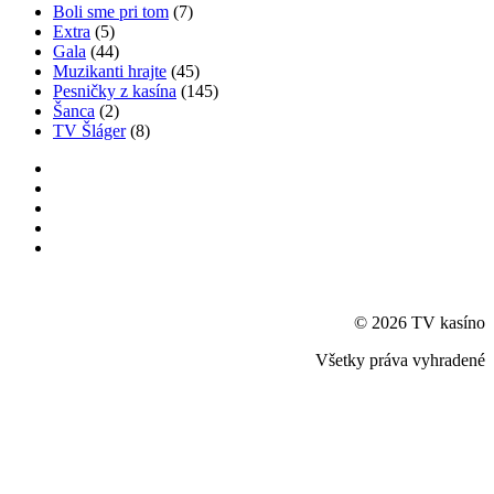
Boli sme pri tom
(7)
Extra
(5)
Gala
(44)
Muzikanti hrajte
(45)
Pesničky z kasína
(145)
Šanca
(2)
TV Šláger
(8)
© 2026 TV kasíno
Všetky práva vyhradené