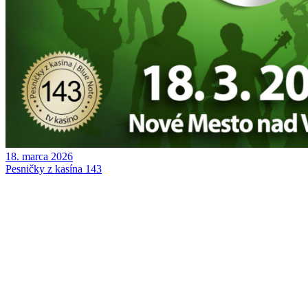
18. marca 2026
Pesničky z kasína 143