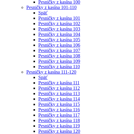
Pesničky z kasína 100
Pesničky z kasína 101-110
Späť
Pesničky z kasína 101
Pesničky z kasína 102
Pesničky z kasína 103
Pesničky z kasína 104
Pesničky z kasína 105
Pesničky z kasína 106
Pesničky z kasína 107
Pesničky z kasína 108
Pesničky z kasína 109
Pesničky z kasína 110
Pesničky z kasína 111-120
Späť
Pesničky z kasína 111
Pesničky z kasína 112
Pesničky z kasína 113
Pesničky z kasína 114
Pesničky z kasína 115
Pesničky z kasína 116
Pesničky z kasína 117
Pesničky z kasína 118
Pesničky z kasína 119
Pesničky z kasína 120