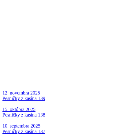
12. novembra 2025
Pesničky z kasína 139
15. októbra 2025
Pesničky z kasína 138
10. septembra 2025
Pesničky z kasína 137