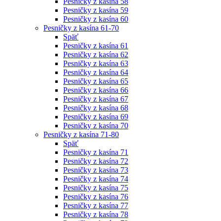
Pesničky z kasína 58
Pesničky z kasína 59
Pesničky z kasína 60
Pesničky z kasína 61-70
Späť
Pesničky z kasína 61
Pesničky z kasína 62
Pesničky z kasína 63
Pesničky z kasína 64
Pesničky z kasína 65
Pesničky z kasína 66
Pesničky z kasína 67
Pesničky z kasína 68
Pesničky z kasína 69
Pesničky z kasína 70
Pesničky z kasína 71-80
Späť
Pesničky z kasína 71
Pesničky z kasína 72
Pesničky z kasína 73
Pesničky z kasína 74
Pesničky z kasína 75
Pesničky z kasína 76
Pesničky z kasína 77
Pesničky z kasína 78