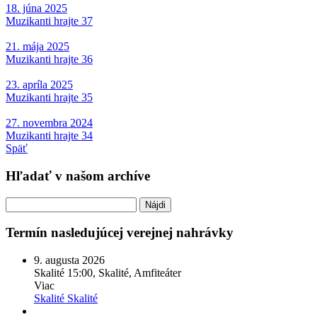
18. júna 2025
Muzikanti hrajte 37
21. mája 2025
Muzikanti hrajte 36
23. apríla 2025
Muzikanti hrajte 35
27. novembra 2024
Muzikanti hrajte 34
Späť
Hľadať v našom archíve
Hľadať:
Termín nasledujúcej verejnej nahrávky
9. augusta 2026
Skalité
15:00, Skalité, Amfiteáter
Viac
Skalité
Skalité