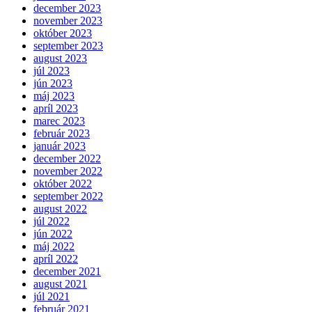
december 2023
november 2023
október 2023
september 2023
august 2023
júl 2023
jún 2023
máj 2023
apríl 2023
marec 2023
február 2023
január 2023
december 2022
november 2022
október 2022
september 2022
august 2022
júl 2022
jún 2022
máj 2022
apríl 2022
december 2021
august 2021
júl 2021
február 2021