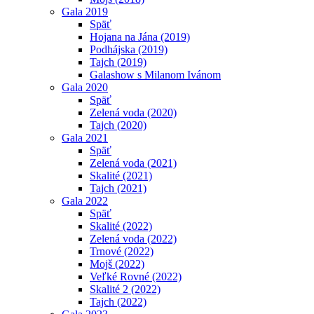
Gala 2019
Späť
Hojana na Jána (2019)
Podhájska (2019)
Tajch (2019)
Galashow s Milanom Ivánom
Gala 2020
Späť
Zelená voda (2020)
Tajch (2020)
Gala 2021
Späť
Zelená voda (2021)
Skalité (2021)
Tajch (2021)
Gala 2022
Späť
Skalité (2022)
Zelená voda (2022)
Trnové (2022)
Mojš (2022)
Veľké Rovné (2022)
Skalité 2 (2022)
Tajch (2022)