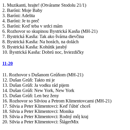
1. Muzikanti, hrajte! (Otvárame Stodolu 21/1)
2. Baróni: Moje Baby
3. Baróni: Adelita
4. Baróni: Je to preč
5. Baróni: Keď teba v srdci mám
6. Rozhovor so skupinou Bystrická Kasňa (MH-21)
7. Bystrická Kasňa: Tak ako švárna dievčina
8. Bystrická Kasňa: Na horách, na dolách
9. Bystrická Kasňa: Kohútik jarabý
10. Bystrická Kasňa: Dobrú noc, hviezdičky
11-20
11. Rozhovor s Dušanom Grúňom (MH-21)
12. Dušan Grúň: Takto mi je
13. Dušan Grúň: Ja vodku rád pijem
14. Dušan Grúň: New York, New York
15. Dušan Grúň: Len bez ženy
16. Rozhovor so Silviou a Petrom Klimentovcami (MH-21)
17. Silvia a Peter Klimentovci: Keď ľúbiť chceš
18. Silvia a Peter Klimentovci: Monika
19. Silvia a Peter Klimentovci: Rodný môj kraj
20. Silvia a Peter Klimentovci: ŠlágerMix