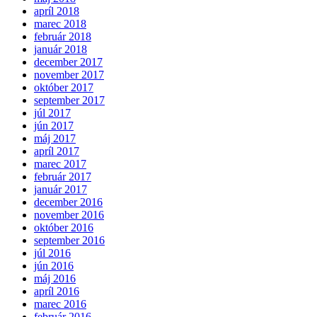
apríl 2018
marec 2018
február 2018
január 2018
december 2017
november 2017
október 2017
september 2017
júl 2017
jún 2017
máj 2017
apríl 2017
marec 2017
február 2017
január 2017
december 2016
november 2016
október 2016
september 2016
júl 2016
jún 2016
máj 2016
apríl 2016
marec 2016
február 2016