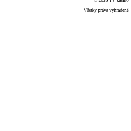
© 2026 TV kasíno
Všetky práva vyhradené