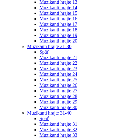
Muzikanti hrajte 13
Muzikanti hrajte 14
Muzikanti hrajte 15
Muzikanti hrajte 16
Muzikanti hrajte 17
Muzikanti hrajte 18
Muzikanti hrajte 19
Muzikanti hrajte 20
Muzikanti hrajte 21-30
Späť
Muzikanti hrajte 21
Muzikanti hrajte 22
Muzikanti hrajte 23
Muzikanti hrajte 24
Muzikanti hrajte 25
Muzikanti hrajte 26
Muzikanti hrajte 27
Muzikanti hrajte 28
Muzikanti hrajte 29
Muzikanti hrajte 30
Muzikanti hrajte 31-40
Späť
Muzikanti hrajte 31
Muzikanti hrajte 32
Muzikanti hrajte 33