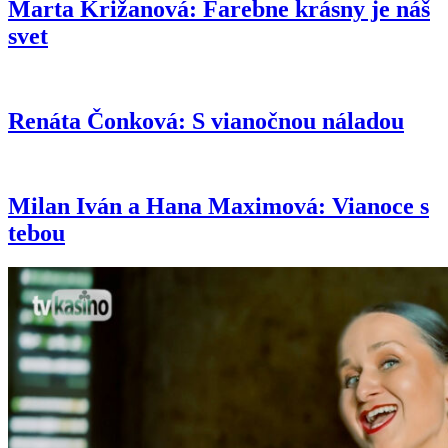
Marta Križanová: Farebne krásny je náš
svet
Renáta Čonková: S vianočnou náladou
Milan Iván a Hana Maximová: Vianoce s
tebou