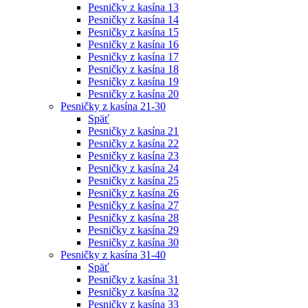
Pesničky z kasína 13
Pesničky z kasína 14
Pesničky z kasína 15
Pesničky z kasína 16
Pesničky z kasína 17
Pesničky z kasína 18
Pesničky z kasína 19
Pesničky z kasína 20
Pesničky z kasína 21-30
Späť
Pesničky z kasína 21
Pesničky z kasína 22
Pesničky z kasína 23
Pesničky z kasína 24
Pesničky z kasína 25
Pesničky z kasína 26
Pesničky z kasína 27
Pesničky z kasína 28
Pesničky z kasína 29
Pesničky z kasína 30
Pesničky z kasína 31-40
Späť
Pesničky z kasína 31
Pesničky z kasína 32
Pesničky z kasína 33