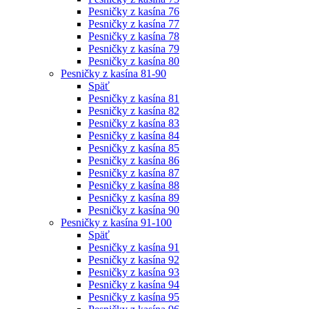
Pesničky z kasína 76
Pesničky z kasína 77
Pesničky z kasína 78
Pesničky z kasína 79
Pesničky z kasína 80
Pesničky z kasína 81-90
Späť
Pesničky z kasína 81
Pesničky z kasína 82
Pesničky z kasína 83
Pesničky z kasína 84
Pesničky z kasína 85
Pesničky z kasína 86
Pesničky z kasína 87
Pesničky z kasína 88
Pesničky z kasína 89
Pesničky z kasína 90
Pesničky z kasína 91-100
Späť
Pesničky z kasína 91
Pesničky z kasína 92
Pesničky z kasína 93
Pesničky z kasína 94
Pesničky z kasína 95