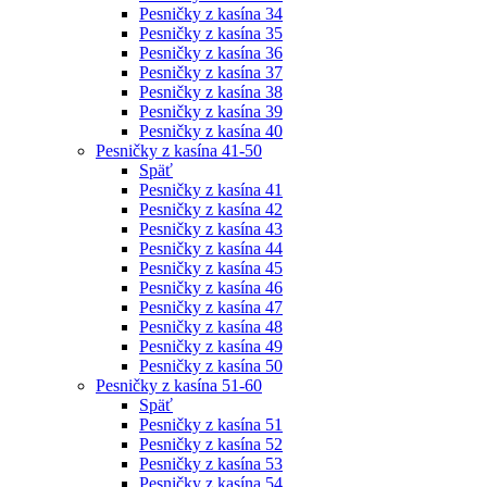
Pesničky z kasína 34
Pesničky z kasína 35
Pesničky z kasína 36
Pesničky z kasína 37
Pesničky z kasína 38
Pesničky z kasína 39
Pesničky z kasína 40
Pesničky z kasína 41-50
Späť
Pesničky z kasína 41
Pesničky z kasína 42
Pesničky z kasína 43
Pesničky z kasína 44
Pesničky z kasína 45
Pesničky z kasína 46
Pesničky z kasína 47
Pesničky z kasína 48
Pesničky z kasína 49
Pesničky z kasína 50
Pesničky z kasína 51-60
Späť
Pesničky z kasína 51
Pesničky z kasína 52
Pesničky z kasína 53
Pesničky z kasína 54