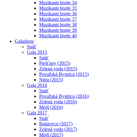
Muzikanti hrajte 34
Muzikanti hrajte 35
Muzikanti hrajte 36
Muzikanti hrajte 37
Muzikanti hrajte 38
Muzikanti hrajte 39
Muzikanti hrajte 40
Galashow
Späť
Gala 2015
Späť
Piešťany (2015)
Zelená voda (2015)
Považská Bystrica (2015)
Nitra (2015)
Gala 2016
Späť
Považská Bystrica (2016)
Zelená voda (2016)
Mojš (2016)
Gala 2017
Späť
Batizovce (2017)
Zelená voda (2017)
Mojš (2017)