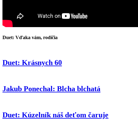
Duet: Vďaka vám, rodičia
Duet: Krásnych 60
Jakub Ponechal: Blcha blchatá
Duet: Kúzelník náš deťom čaruje