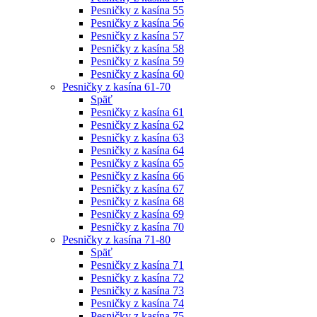
Pesničky z kasína 55
Pesničky z kasína 56
Pesničky z kasína 57
Pesničky z kasína 58
Pesničky z kasína 59
Pesničky z kasína 60
Pesničky z kasína 61-70
Späť
Pesničky z kasína 61
Pesničky z kasína 62
Pesničky z kasína 63
Pesničky z kasína 64
Pesničky z kasína 65
Pesničky z kasína 66
Pesničky z kasína 67
Pesničky z kasína 68
Pesničky z kasína 69
Pesničky z kasína 70
Pesničky z kasína 71-80
Späť
Pesničky z kasína 71
Pesničky z kasína 72
Pesničky z kasína 73
Pesničky z kasína 74
Pesničky z kasína 75