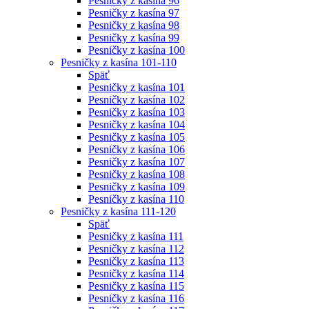
Pesničky z kasína 96
Pesničky z kasína 97
Pesničky z kasína 98
Pesničky z kasína 99
Pesničky z kasína 100
Pesničky z kasína 101-110
Späť
Pesničky z kasína 101
Pesničky z kasína 102
Pesničky z kasína 103
Pesničky z kasína 104
Pesničky z kasína 105
Pesničky z kasína 106
Pesničky z kasína 107
Pesničky z kasína 108
Pesničky z kasína 109
Pesničky z kasína 110
Pesničky z kasína 111-120
Späť
Pesničky z kasína 111
Pesničky z kasína 112
Pesničky z kasína 113
Pesničky z kasína 114
Pesničky z kasína 115
Pesničky z kasína 116