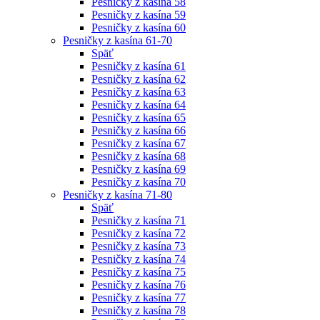
Pesničky z kasína 58
Pesničky z kasína 59
Pesničky z kasína 60
Pesničky z kasína 61-70
Späť
Pesničky z kasína 61
Pesničky z kasína 62
Pesničky z kasína 63
Pesničky z kasína 64
Pesničky z kasína 65
Pesničky z kasína 66
Pesničky z kasína 67
Pesničky z kasína 68
Pesničky z kasína 69
Pesničky z kasína 70
Pesničky z kasína 71-80
Späť
Pesničky z kasína 71
Pesničky z kasína 72
Pesničky z kasína 73
Pesničky z kasína 74
Pesničky z kasína 75
Pesničky z kasína 76
Pesničky z kasína 77
Pesničky z kasína 78