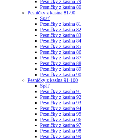
Pesničky z kasína 79
Pesničky z kasína 80
Pesničky z kasína 81-90
Späť
Pesničky z kasína 81
Pesničky z kasína 82
Pesničky z kasína 83
Pesničky z kasína 84
Pesničky z kasína 85
Pesničky z kasína 86
Pesničky z kasína 87
Pesničky z kasína 88
Pesničky z kasína 89
Pesničky z kasína 90
Pesničky z kasína 91-100
Späť
Pesničky z kasína 91
Pesničky z kasína 92
Pesničky z kasína 93
Pesničky z kasína 94
Pesničky z kasína 95
Pesničky z kasína 96
Pesničky z kasína 97
Pesničky z kasína 98
Pesničky z kasína 99