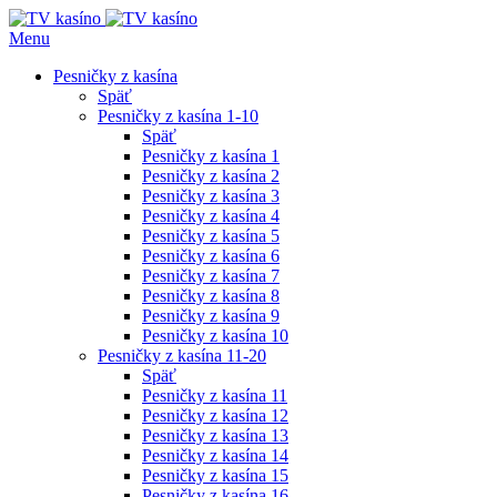
Menu
Pesničky z kasína
Späť
Pesničky z kasína 1-10
Späť
Pesničky z kasína 1
Pesničky z kasína 2
Pesničky z kasína 3
Pesničky z kasína 4
Pesničky z kasína 5
Pesničky z kasína 6
Pesničky z kasína 7
Pesničky z kasína 8
Pesničky z kasína 9
Pesničky z kasína 10
Pesničky z kasína 11-20
Späť
Pesničky z kasína 11
Pesničky z kasína 12
Pesničky z kasína 13
Pesničky z kasína 14
Pesničky z kasína 15
Pesničky z kasína 16