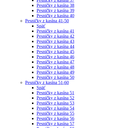
Pesničky z kasína 37
Pesničky z kasína 38
Pesničky z kasína 39
Pesničky z kasína 40
Pesničky z kasína 41-50
Späť
Pesničky z kasína 41
Pesničky z kasína 42
Pesničky z kasína 43
Pesničky z kasína 44
Pesničky z kasína 45
Pesničky z kasína 46
Pesničky z kasína 47
Pesničky z kasína 48
Pesničky z kasína 49
Pesničky z kasína 50
Pesničky z kasína 51-60
Späť
Pesničky z kasína 51
Pesničky z kasína 52
Pesničky z kasína 53
Pesničky z kasína 54
Pesničky z kasína 55
Pesničky z kasína 56
Pesničky z kasína 57