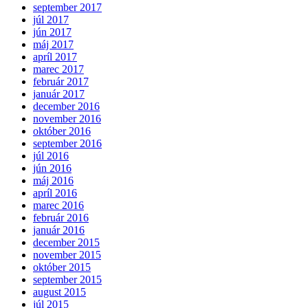
september 2017
júl 2017
jún 2017
máj 2017
apríl 2017
marec 2017
február 2017
január 2017
december 2016
november 2016
október 2016
september 2016
júl 2016
jún 2016
máj 2016
apríl 2016
marec 2016
február 2016
január 2016
december 2015
november 2015
október 2015
september 2015
august 2015
júl 2015