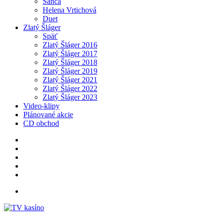
Šanca
Helena Vrtichová
Duet
Zlatý Šláger
Späť
Zlatý Šláger 2016
Zlatý Šláger 2017
Zlatý Šláger 2018
Zlatý Šláger 2019
Zlatý Šláger 2021
Zlatý Šláger 2022
Zlatý Šláger 2023
Video-klipy
Plánované akcie
CD obchod