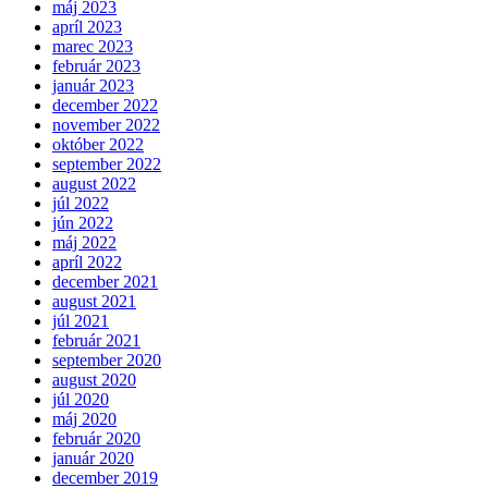
máj 2023
apríl 2023
marec 2023
február 2023
január 2023
december 2022
november 2022
október 2022
september 2022
august 2022
júl 2022
jún 2022
máj 2022
apríl 2022
december 2021
august 2021
júl 2021
február 2021
september 2020
august 2020
júl 2020
máj 2020
február 2020
január 2020
december 2019