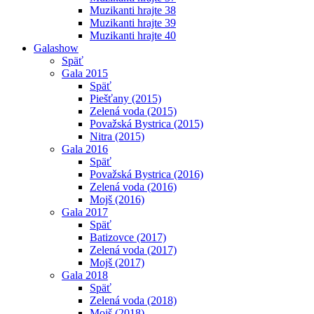
Muzikanti hrajte 38
Muzikanti hrajte 39
Muzikanti hrajte 40
Galashow
Späť
Gala 2015
Späť
Piešťany (2015)
Zelená voda (2015)
Považská Bystrica (2015)
Nitra (2015)
Gala 2016
Späť
Považská Bystrica (2016)
Zelená voda (2016)
Mojš (2016)
Gala 2017
Späť
Batizovce (2017)
Zelená voda (2017)
Mojš (2017)
Gala 2018
Späť
Zelená voda (2018)
Mojš (2018)