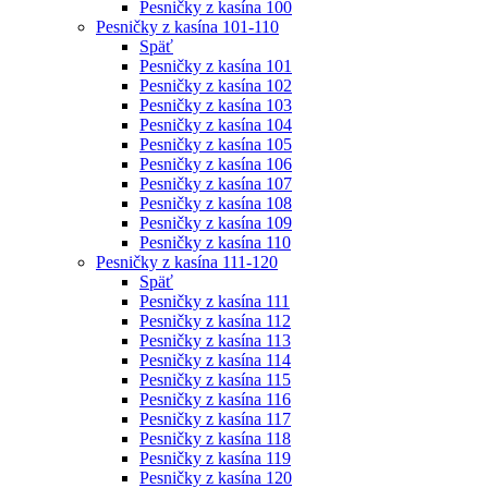
Pesničky z kasína 100
Pesničky z kasína 101-110
Späť
Pesničky z kasína 101
Pesničky z kasína 102
Pesničky z kasína 103
Pesničky z kasína 104
Pesničky z kasína 105
Pesničky z kasína 106
Pesničky z kasína 107
Pesničky z kasína 108
Pesničky z kasína 109
Pesničky z kasína 110
Pesničky z kasína 111-120
Späť
Pesničky z kasína 111
Pesničky z kasína 112
Pesničky z kasína 113
Pesničky z kasína 114
Pesničky z kasína 115
Pesničky z kasína 116
Pesničky z kasína 117
Pesničky z kasína 118
Pesničky z kasína 119
Pesničky z kasína 120