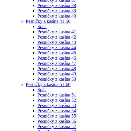
Pesničky z kasína 37
Pesničky z kasína 38
Pesničky z kasína 39
Pesničky z kasína 40
Pesničky z kasína 41-50
Späť
Pesničky z kasína 41
Pesničky z kasína 42
Pesničky z kasína 43
Pesničky z kasína 44
Pesničky z kasína 45
Pesničky z kasína 46
Pesničky z kasína 47
Pesničky z kasína 48
Pesničky z kasína 49
Pesničky z kasína 50
Pesničky z kasína 51-60
Späť
Pesničky z kasína 51
Pesničky z kasína 52
Pesničky z kasína 53
Pesničky z kasína 54
Pesničky z kasína 55
Pesničky z kasína 56
Pesničky z kasína 57