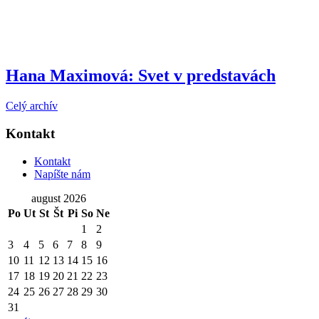
Hana Maximová: Svet v predstavách
Celý archív
Kontakt
Kontakt
Napíšte nám
august 2026
Po
Ut
St
Št
Pi
So
Ne
1
2
3
4
5
6
7
8
9
10
11
12
13
14
15
16
17
18
19
20
21
22
23
24
25
26
27
28
29
30
31