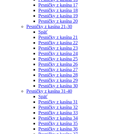
Pesničky z kasína 17
Pesničky z kasína 18
Pesničky z kasína 19
Pesničky z kasína 20
Pesničky z kasína 21-30
Späť
Pesničky z kasína 21
Pesničky z kasína 22
Pesničky z kasína 23
Pesničky z kasína 24
Pesničky z kasína 25
Pesničky z kasína 26
Pesničky z kasína 27
Pesničky z kasína 28
Pesničky z kasína 29
Pesničky z kasína 30
Pesničky z kasína 31-40
Späť
Pesničky z kasína 31
Pesničky z kasína 32
Pesničky z kasína 33
Pesničky z kasína 34
Pesničky z kasína 35
Pesničky z kasína 36