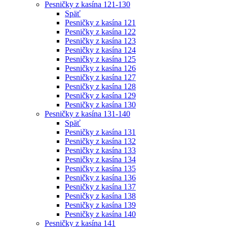
Pesničky z kasína 121-130
Späť
Pesničky z kasína 121
Pesničky z kasína 122
Pesničky z kasína 123
Pesničky z kasína 124
Pesničky z kasína 125
Pesničky z kasína 126
Pesničky z kasína 127
Pesničky z kasína 128
Pesničky z kasína 129
Pesničky z kasína 130
Pesničky z kasína 131-140
Späť
Pesničky z kasína 131
Pesničky z kasína 132
Pesničky z kasína 133
Pesničky z kasína 134
Pesničky z kasína 135
Pesničky z kasína 136
Pesničky z kasína 137
Pesničky z kasína 138
Pesničky z kasína 139
Pesničky z kasína 140
Pesničky z kasína 141