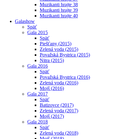
Muzikanti hrajte 38
Muzikanti hrajte 39
Muzikanti hrajte 40
Galashow
Späť
Gala 2015
Späť
Piešťany (2015)
Zelená voda (2015)
Považská Bystrica (2015)
Nitra (2015)
Gala 2016
Späť
Považská Bystrica (2016)
Zelená voda (2016)
Mojš (2016)
Gala 2017
Späť
Batizovce (2017)
Zelená voda (2017)
Mojš (2017)
Gala 2018
Späť
Zelená voda (2018)
Mojš (2018)