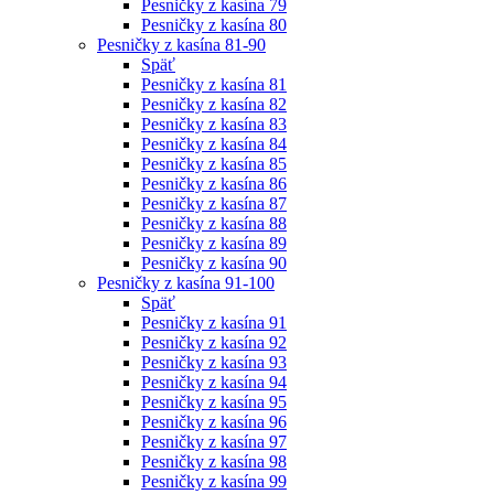
Pesničky z kasína 79
Pesničky z kasína 80
Pesničky z kasína 81-90
Späť
Pesničky z kasína 81
Pesničky z kasína 82
Pesničky z kasína 83
Pesničky z kasína 84
Pesničky z kasína 85
Pesničky z kasína 86
Pesničky z kasína 87
Pesničky z kasína 88
Pesničky z kasína 89
Pesničky z kasína 90
Pesničky z kasína 91-100
Späť
Pesničky z kasína 91
Pesničky z kasína 92
Pesničky z kasína 93
Pesničky z kasína 94
Pesničky z kasína 95
Pesničky z kasína 96
Pesničky z kasína 97
Pesničky z kasína 98
Pesničky z kasína 99