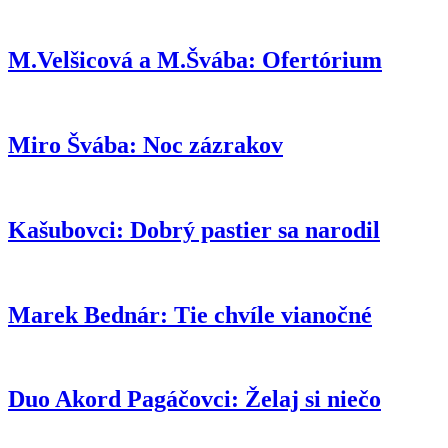
M.Velšicová a M.Švába: Ofertórium
Miro Švába: Noc zázrakov
Kašubovci: Dobrý pastier sa narodil
Marek Bednár: Tie chvíle vianočné
Duo Akord Pagáčovci: Želaj si niečo