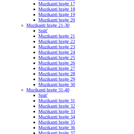
Muzikanti hrajte 17
Muzikanti hrajte 18
Muzikanti hrajte 19
Muzikanti hrajte 20
Muzikanti hrajte 21-30
Späť
Muzikanti hrajte 21
Muzikanti hrajte 22
Muzikanti hrajte 23
Muzikanti hrajte 24
Muzikanti hrajte 25
Muzikanti hrajte 26
Muzikanti hrajte 27
Muzikanti hrajte 28
Muzikanti hrajte 29
Muzikanti hrajte 30
Muzikanti hrajte 31-40
Späť
Muzikanti hrajte 31
Muzikanti hrajte 32
Muzikanti hrajte 33
Muzikanti hrajte 34
Muzikanti hrajte 35
Muzikanti hrajte 36
Muzikanti hrajte 37