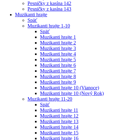
Pesničky z kasína 142
Pesničky z kasína 143
Muzikanti hrajte
Späť
Muzikanti hrajte 1-10
Späť
Muzikanti hrajte 1
Muzikanti hrajte 2
Muzikanti hrajte 3
Muzikanti hrajte 4
Muzikanti hrajte 5
Muzikanti hrajte 6
Muzikanti hrajte 7
Muzikanti hrajte 8
Muzikanti hrajte 9
Muzikanti hrajte 10 (Vianoce)
Muzikanti hrajte 10 (Nový Rok)
Muzikanti hrajte 11-20
Späť
Muzikanti hrajte 11
Muzikanti hrajte 12
Muzikanti hrajte 13
Muzikanti hrajte 14
Muzikanti hrajte 15
Muzikanti hrajte 16