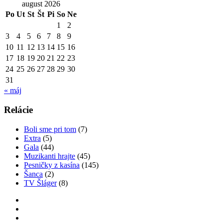
august 2026
Po
Ut
St
Št
Pi
So
Ne
1
2
3
4
5
6
7
8
9
10
11
12
13
14
15
16
17
18
19
20
21
22
23
24
25
26
27
28
29
30
31
« máj
Relácie
Boli sme pri tom
(7)
Extra
(5)
Gala
(44)
Muzikanti hrajte
(45)
Pesničky z kasína
(145)
Šanca
(2)
TV Šláger
(8)