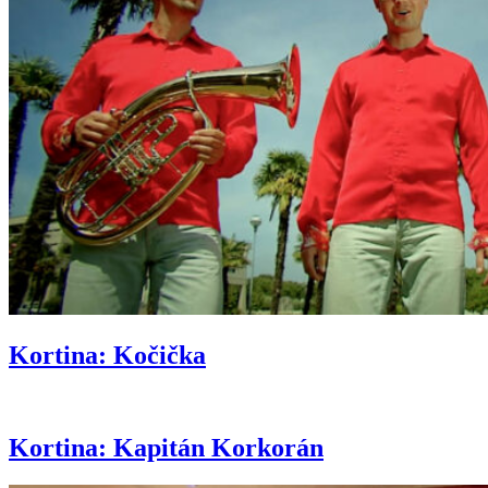
Kortina: Kočička
Kortina: Kapitán Korkorán