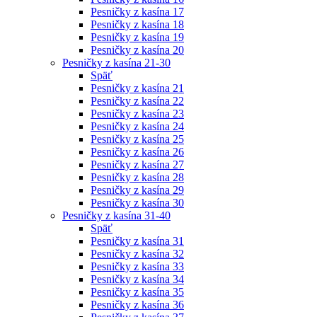
Pesničky z kasína 17
Pesničky z kasína 18
Pesničky z kasína 19
Pesničky z kasína 20
Pesničky z kasína 21-30
Späť
Pesničky z kasína 21
Pesničky z kasína 22
Pesničky z kasína 23
Pesničky z kasína 24
Pesničky z kasína 25
Pesničky z kasína 26
Pesničky z kasína 27
Pesničky z kasína 28
Pesničky z kasína 29
Pesničky z kasína 30
Pesničky z kasína 31-40
Späť
Pesničky z kasína 31
Pesničky z kasína 32
Pesničky z kasína 33
Pesničky z kasína 34
Pesničky z kasína 35
Pesničky z kasína 36