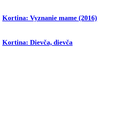
Kortina: Vyznanie mame (2016)
Kortina: Dievča, dievča