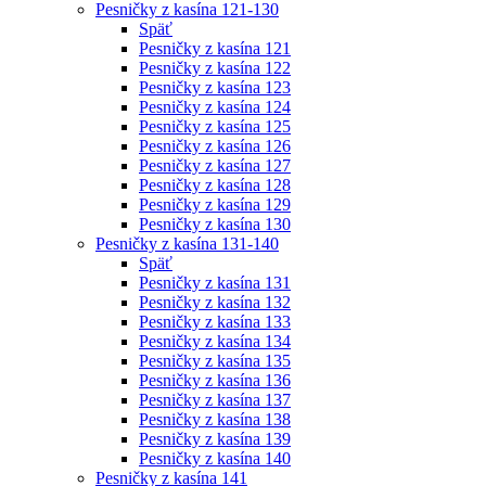
Pesničky z kasína 121-130
Späť
Pesničky z kasína 121
Pesničky z kasína 122
Pesničky z kasína 123
Pesničky z kasína 124
Pesničky z kasína 125
Pesničky z kasína 126
Pesničky z kasína 127
Pesničky z kasína 128
Pesničky z kasína 129
Pesničky z kasína 130
Pesničky z kasína 131-140
Späť
Pesničky z kasína 131
Pesničky z kasína 132
Pesničky z kasína 133
Pesničky z kasína 134
Pesničky z kasína 135
Pesničky z kasína 136
Pesničky z kasína 137
Pesničky z kasína 138
Pesničky z kasína 139
Pesničky z kasína 140
Pesničky z kasína 141