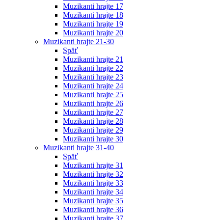
Muzikanti hrajte 17
Muzikanti hrajte 18
Muzikanti hrajte 19
Muzikanti hrajte 20
Muzikanti hrajte 21-30
Späť
Muzikanti hrajte 21
Muzikanti hrajte 22
Muzikanti hrajte 23
Muzikanti hrajte 24
Muzikanti hrajte 25
Muzikanti hrajte 26
Muzikanti hrajte 27
Muzikanti hrajte 28
Muzikanti hrajte 29
Muzikanti hrajte 30
Muzikanti hrajte 31-40
Späť
Muzikanti hrajte 31
Muzikanti hrajte 32
Muzikanti hrajte 33
Muzikanti hrajte 34
Muzikanti hrajte 35
Muzikanti hrajte 36
Muzikanti hrajte 37