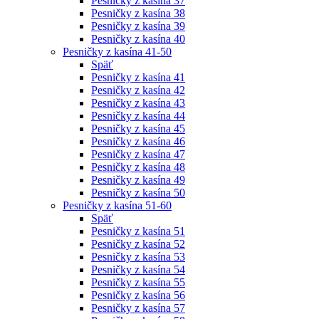
Pesničky z kasína 37
Pesničky z kasína 38
Pesničky z kasína 39
Pesničky z kasína 40
Pesničky z kasína 41-50
Späť
Pesničky z kasína 41
Pesničky z kasína 42
Pesničky z kasína 43
Pesničky z kasína 44
Pesničky z kasína 45
Pesničky z kasína 46
Pesničky z kasína 47
Pesničky z kasína 48
Pesničky z kasína 49
Pesničky z kasína 50
Pesničky z kasína 51-60
Späť
Pesničky z kasína 51
Pesničky z kasína 52
Pesničky z kasína 53
Pesničky z kasína 54
Pesničky z kasína 55
Pesničky z kasína 56
Pesničky z kasína 57