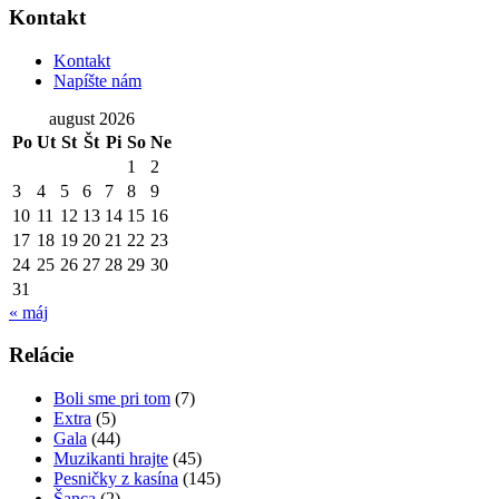
Kontakt
Kontakt
Napíšte nám
august 2026
Po
Ut
St
Št
Pi
So
Ne
1
2
3
4
5
6
7
8
9
10
11
12
13
14
15
16
17
18
19
20
21
22
23
24
25
26
27
28
29
30
31
« máj
Relácie
Boli sme pri tom
(7)
Extra
(5)
Gala
(44)
Muzikanti hrajte
(45)
Pesničky z kasína
(145)
Šanca
(2)