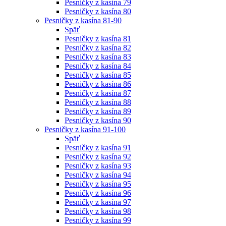
Pesničky z kasína 79
Pesničky z kasína 80
Pesničky z kasína 81-90
Späť
Pesničky z kasína 81
Pesničky z kasína 82
Pesničky z kasína 83
Pesničky z kasína 84
Pesničky z kasína 85
Pesničky z kasína 86
Pesničky z kasína 87
Pesničky z kasína 88
Pesničky z kasína 89
Pesničky z kasína 90
Pesničky z kasína 91-100
Späť
Pesničky z kasína 91
Pesničky z kasína 92
Pesničky z kasína 93
Pesničky z kasína 94
Pesničky z kasína 95
Pesničky z kasína 96
Pesničky z kasína 97
Pesničky z kasína 98
Pesničky z kasína 99