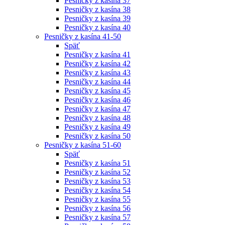
Pesničky z kasína 37
Pesničky z kasína 38
Pesničky z kasína 39
Pesničky z kasína 40
Pesničky z kasína 41-50
Späť
Pesničky z kasína 41
Pesničky z kasína 42
Pesničky z kasína 43
Pesničky z kasína 44
Pesničky z kasína 45
Pesničky z kasína 46
Pesničky z kasína 47
Pesničky z kasína 48
Pesničky z kasína 49
Pesničky z kasína 50
Pesničky z kasína 51-60
Späť
Pesničky z kasína 51
Pesničky z kasína 52
Pesničky z kasína 53
Pesničky z kasína 54
Pesničky z kasína 55
Pesničky z kasína 56
Pesničky z kasína 57