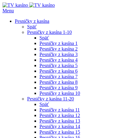
Menu
Pesničky z kasína
Späť
Pesničky z kasína 1-10
Späť
Pesničky z kasína 1
Pesničky z kasína 2
Pesničky z kasína 3
Pesničky z kasína 4
Pesničky z kasína 5
Pesničky z kasína 6
Pesničky z kasína 7
Pesničky z kasína 8
Pesničky z kasína 9
Pesničky z kasína 10
Pesničky z kasína 11-20
Späť
Pesničky z kasína 11
Pesničky z kasína 12
Pesničky z kasína 13
Pesničky z kasína 14
Pesničky z kasína 15
Pesničky z kasína 16