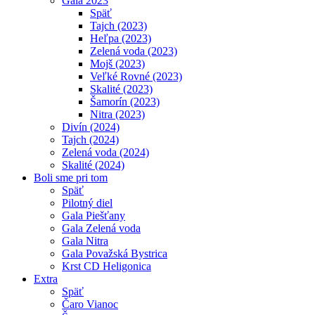
Gala 2023
Späť
Tajch (2023)
Heľpa (2023)
Zelená voda (2023)
Mojš (2023)
Veľké Rovné (2023)
Skalité (2023)
Šamorín (2023)
Nitra (2023)
Divín (2024)
Tajch (2024)
Zelená voda (2024)
Skalité (2024)
Boli sme pri tom
Späť
Pilotný diel
Gala Piešťany
Gala Zelená voda
Gala Nitra
Gala Považská Bystrica
Krst CD Heligonica
Extra
Späť
Čaro Vianoc