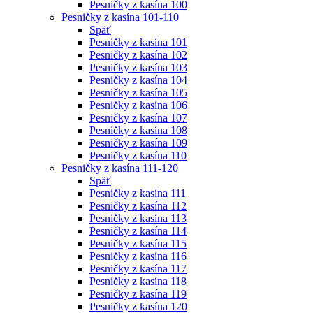
Pesničky z kasína 100
Pesničky z kasína 101-110
Späť
Pesničky z kasína 101
Pesničky z kasína 102
Pesničky z kasína 103
Pesničky z kasína 104
Pesničky z kasína 105
Pesničky z kasína 106
Pesničky z kasína 107
Pesničky z kasína 108
Pesničky z kasína 109
Pesničky z kasína 110
Pesničky z kasína 111-120
Späť
Pesničky z kasína 111
Pesničky z kasína 112
Pesničky z kasína 113
Pesničky z kasína 114
Pesničky z kasína 115
Pesničky z kasína 116
Pesničky z kasína 117
Pesničky z kasína 118
Pesničky z kasína 119
Pesničky z kasína 120