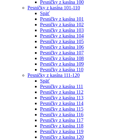
Pesničky z kasína 100
Pesničky z kasína 101-110
Späť
Pesničky z kasína 101
Pesničky z kasína 102
Pesničky z kasína 103
Pesničky z kasína 104
Pesničky z kasína 105
Pesničky z kasína 106
Pesničky z kasína 107
Pesničky z kasína 108
Pesničky z kasína 109
Pesničky z kasína 110
Pesničky z kasína 111-120
Späť
Pesničky z kasína 111
Pesničky z kasína 112
Pesničky z kasína 113
Pesničky z kasína 114
Pesničky z kasína 115
Pesničky z kasína 116
Pesničky z kasína 117
Pesničky z kasína 118
Pesničky z kasína 119
Pesničky z kasína 120