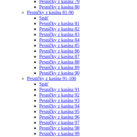
Pesničky z kasína 79
Pesničky z kasína 80
Pesničky z kasína 81-90
Späť
Pesničky z kasína 81
Pesničky z kasína 82
Pesničky z kasína 83
Pesničky z kasína 84
Pesničky z kasína 85
Pesničky z kasína 86
Pesničky z kasína 87
Pesničky z kasína 88
Pesničky z kasína 89
Pesničky z kasína 90
Pesničky z kasína 91-100
Späť
Pesničky z kasína 91
Pesničky z kasína 92
Pesničky z kasína 93
Pesničky z kasína 94
Pesničky z kasína 95
Pesničky z kasína 96
Pesničky z kasína 97
Pesničky z kasína 98
Pesničky z kasína 99