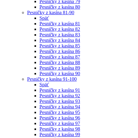
Pesničky z kasína 79
Pesničky z kasína 80
Pesničky z kasína 81-90
Späť
Pesničky z kasína 81
Pesničky z kasína 82
Pesničky z kasína 83
Pesničky z kasína 84
Pesničky z kasína 85
Pesničky z kasína 86
Pesničky z kasína 87
Pesničky z kasína 88
Pesničky z kasína 89
Pesničky z kasína 90
Pesničky z kasína 91-100
Späť
Pesničky z kasína 91
Pesničky z kasína 92
Pesničky z kasína 93
Pesničky z kasína 94
Pesničky z kasína 95
Pesničky z kasína 96
Pesničky z kasína 97
Pesničky z kasína 98
Pesničky z kasína 99