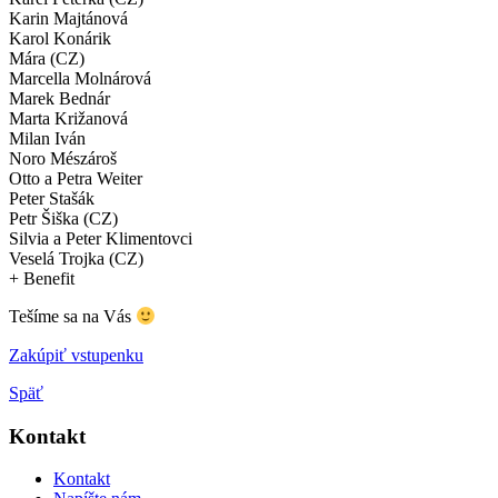
Karin Majtánová
Karol Konárik
Mára (CZ)
Marcella Molnárová
Marek Bednár
Marta Križanová
Milan Iván
Noro Mészároš
Otto a Petra Weiter
Peter Stašák
Petr Šiška (CZ)
Silvia a Peter Klimentovci
Veselá Trojka (CZ)
+ Benefit
Tešíme sa na Vás
Zakúpiť vstupenku
Späť
Kontakt
Kontakt