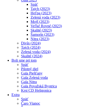
Gala 2023
Späť
Tajch (2023)
Heľpa (2023)
Zelená voda (2023)
Mojš (2023)
Veľké Rovné (2023)
Skalité (2023)
Šamorín (2023)
Nitra (2023)
Divín (2024)
Tajch (2024)
Zelená voda (2024)
Skalité (2024)
Boli sme pri tom
Späť
Pilotný diel
Gala Piešťany
Gala Zelená voda
Gala Nitra
Gala Považská Bystrica
Krst CD Heligonica
Extra
Späť
Čaro Vianoc