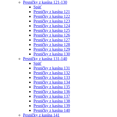
Pesničky z kasína 121-130
Späť
Pesničky z kasína 121
Pesničky z kasína 122
Pesničky z kasína 123
Pesničky z kasína 124
Pesničky z kasína 125
Pesničky z kasína 126
Pesničky z kasína 127
Pesničky z kasína 128
Pesničky z kasína 129
Pesničky z kasína 130
Pesničky z kasína 131-140
Späť
Pesničky z kasína 131
Pesničky z kasína 132
Pesničky z kasína 133
Pesničky z kasína 134
Pesničky z kasína 135
Pesničky z kasína 136
Pesničky z kasína 137
Pesničky z kasína 138
Pesničky z kasína 139
Pesničky z kasína 140
Pesničky z kasína 141