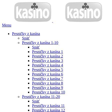
Menu
Pesničky z kasína
Späť
Pesničky z kasína 1-10
Späť
Pesničky z kasína 1
Pesničky z kasína 2
Pesničky z kasína 3
Pesničky z kasína 4
Pesničky z kasína 5
Pesničky z kasína 6
Pesničky z kasína 7
Pesničky z kasína 8
Pesničky z kasína 9
Pesničky z kasína 10
Pesničky z kasína 11-20
Späť
Pesničky z kasína 11
Pesničky z kasína 12