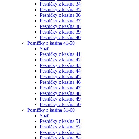
Pesničky z kasína 34
Pesničky z kasína 35
Pesničky z kasína 36
Pesničky z kasína 37
Pesničky z kasína 38
Pesničky z kasína 39
Pesničky z kasína 40
Pesničky z kasína 41-50
Späť
Pesničky z kasína 41
Pesničky z kasína 42
Pesničky z kasína 43
Pesničky z kasína 44
Pesničky z kasína 45
Pesničky z kasína 46
Pesničky z kasína 47
Pesničky z kasína 48
Pesničky z kasína 49
Pesničky z kasína 50
Pesničky z kasína 51-60
Späť
Pesničky z kasína 51
Pesničky z kasína 52
Pesničky z kasína 53
Pesničky z kasína 54