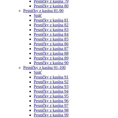
Pesničky z kasína 79
Pesničky z kasína 80
Pesničky z kasína 81-90
Späť
Pesničky z kasína 81
Pesničky z kasína 82
Pesničky z kasína 83
Pesničky z kasína 84
Pesničky z kasína 85
Pesničky z kasína 86
Pesničky z kasína 87
Pesničky z kasína 88
Pesničky z kasína 89
Pesničky z kasína 90
Pesničky z kasína 91-100
Späť
Pesničky z kasína 91
Pesničky z kasína 92
Pesničky z kasína 93
Pesničky z kasína 94
Pesničky z kasína 95
Pesničky z kasína 96
Pesničky z kasína 97
Pesničky z kasína 98
Pesničky z kasína 99