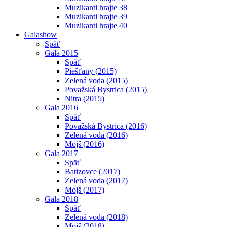
Muzikanti hrajte 38
Muzikanti hrajte 39
Muzikanti hrajte 40
Galashow
Späť
Gala 2015
Späť
Piešťany (2015)
Zelená voda (2015)
Považská Bystrica (2015)
Nitra (2015)
Gala 2016
Späť
Považská Bystrica (2016)
Zelená voda (2016)
Mojš (2016)
Gala 2017
Späť
Batizovce (2017)
Zelená voda (2017)
Mojš (2017)
Gala 2018
Späť
Zelená voda (2018)
Mojš (2018)