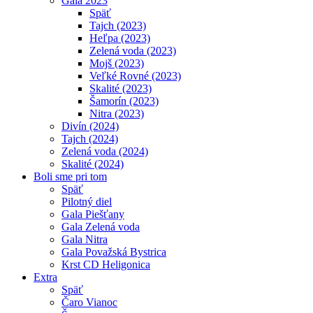
Gala 2023
Späť
Tajch (2023)
Heľpa (2023)
Zelená voda (2023)
Mojš (2023)
Veľké Rovné (2023)
Skalité (2023)
Šamorín (2023)
Nitra (2023)
Divín (2024)
Tajch (2024)
Zelená voda (2024)
Skalité (2024)
Boli sme pri tom
Späť
Pilotný diel
Gala Piešťany
Gala Zelená voda
Gala Nitra
Gala Považská Bystrica
Krst CD Heligonica
Extra
Späť
Čaro Vianoc