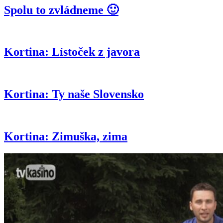
Spolu to zvládneme 🙂
Kortina: Lístoček z javora
Kortina: Ty naše Slovensko
Kortina: Zimuška, zima