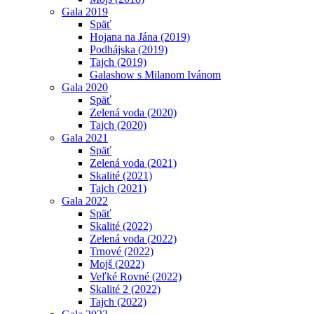
Gala 2019
Späť
Hojana na Jána (2019)
Podhájska (2019)
Tajch (2019)
Galashow s Milanom Ivánom
Gala 2020
Späť
Zelená voda (2020)
Tajch (2020)
Gala 2021
Späť
Zelená voda (2021)
Skalité (2021)
Tajch (2021)
Gala 2022
Späť
Skalité (2022)
Zelená voda (2022)
Trnové (2022)
Mojš (2022)
Veľké Rovné (2022)
Skalité 2 (2022)
Tajch (2022)