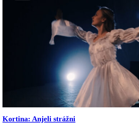
Kortina: Anjeli strážni