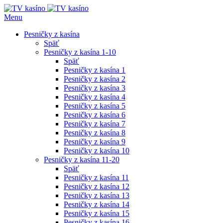
Menu
Pesničky z kasína
Späť
Pesničky z kasína 1-10
Späť
Pesničky z kasína 1
Pesničky z kasína 2
Pesničky z kasína 3
Pesničky z kasína 4
Pesničky z kasína 5
Pesničky z kasína 6
Pesničky z kasína 7
Pesničky z kasína 8
Pesničky z kasína 9
Pesničky z kasína 10
Pesničky z kasína 11-20
Späť
Pesničky z kasína 11
Pesničky z kasína 12
Pesničky z kasína 13
Pesničky z kasína 14
Pesničky z kasína 15
Pesničky z kasína 16