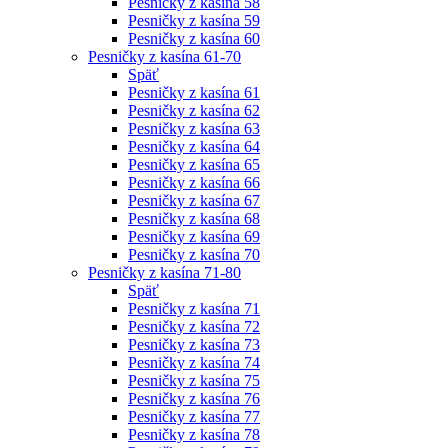
Pesničky z kasína 58
Pesničky z kasína 59
Pesničky z kasína 60
Pesničky z kasína 61-70
Späť
Pesničky z kasína 61
Pesničky z kasína 62
Pesničky z kasína 63
Pesničky z kasína 64
Pesničky z kasína 65
Pesničky z kasína 66
Pesničky z kasína 67
Pesničky z kasína 68
Pesničky z kasína 69
Pesničky z kasína 70
Pesničky z kasína 71-80
Späť
Pesničky z kasína 71
Pesničky z kasína 72
Pesničky z kasína 73
Pesničky z kasína 74
Pesničky z kasína 75
Pesničky z kasína 76
Pesničky z kasína 77
Pesničky z kasína 78