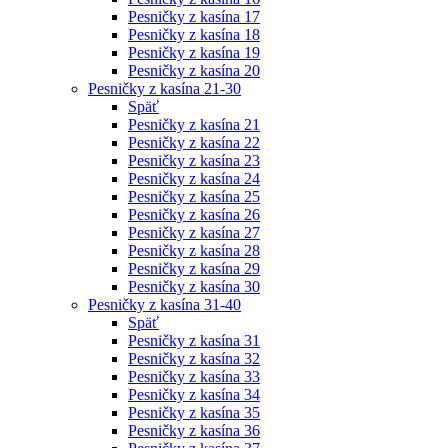
Pesničky z kasína 17
Pesničky z kasína 18
Pesničky z kasína 19
Pesničky z kasína 20
Pesničky z kasína 21-30
Späť
Pesničky z kasína 21
Pesničky z kasína 22
Pesničky z kasína 23
Pesničky z kasína 24
Pesničky z kasína 25
Pesničky z kasína 26
Pesničky z kasína 27
Pesničky z kasína 28
Pesničky z kasína 29
Pesničky z kasína 30
Pesničky z kasína 31-40
Späť
Pesničky z kasína 31
Pesničky z kasína 32
Pesničky z kasína 33
Pesničky z kasína 34
Pesničky z kasína 35
Pesničky z kasína 36