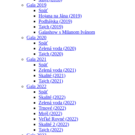
Gala 2019
Späť
Hojana na Jána (2019)
Podhájska (2019)
Tajch (2019)
Galashow s Milanom Ivánom
Gala 2020
Späť
Zelená voda (2020)
Tajch (2020)
Gala 2021
Späť
Zelená voda (2021)
Skalité (2021)
Tajch (2021)
Gala 2022
Späť
Skalité (2022)
Zelená voda (2022)
Trnové (2022)
Mojš (2022)
Veľké Rovné (2022)
Skalité 2 (2022)
Tajch (2022)