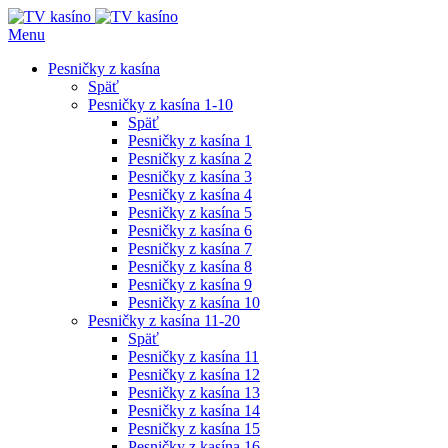
Menu
Pesničky z kasína
Späť
Pesničky z kasína 1-10
Späť
Pesničky z kasína 1
Pesničky z kasína 2
Pesničky z kasína 3
Pesničky z kasína 4
Pesničky z kasína 5
Pesničky z kasína 6
Pesničky z kasína 7
Pesničky z kasína 8
Pesničky z kasína 9
Pesničky z kasína 10
Pesničky z kasína 11-20
Späť
Pesničky z kasína 11
Pesničky z kasína 12
Pesničky z kasína 13
Pesničky z kasína 14
Pesničky z kasína 15
Pesničky z kasína 16