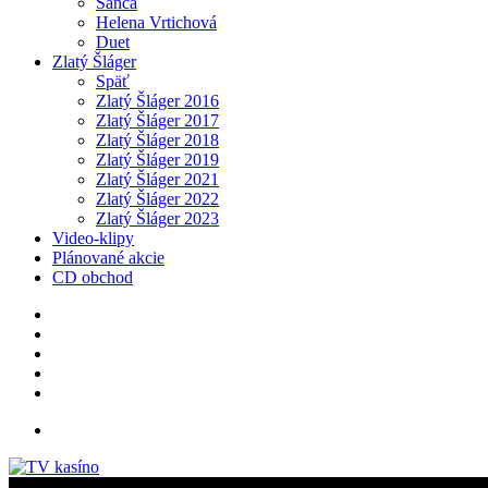
Šanca
Helena Vrtichová
Duet
Zlatý Šláger
Späť
Zlatý Šláger 2016
Zlatý Šláger 2017
Zlatý Šláger 2018
Zlatý Šláger 2019
Zlatý Šláger 2021
Zlatý Šláger 2022
Zlatý Šláger 2023
Video-klipy
Plánované akcie
CD obchod