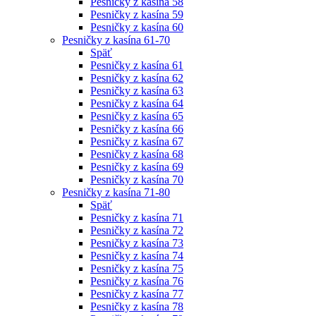
Pesničky z kasína 58
Pesničky z kasína 59
Pesničky z kasína 60
Pesničky z kasína 61-70
Späť
Pesničky z kasína 61
Pesničky z kasína 62
Pesničky z kasína 63
Pesničky z kasína 64
Pesničky z kasína 65
Pesničky z kasína 66
Pesničky z kasína 67
Pesničky z kasína 68
Pesničky z kasína 69
Pesničky z kasína 70
Pesničky z kasína 71-80
Späť
Pesničky z kasína 71
Pesničky z kasína 72
Pesničky z kasína 73
Pesničky z kasína 74
Pesničky z kasína 75
Pesničky z kasína 76
Pesničky z kasína 77
Pesničky z kasína 78