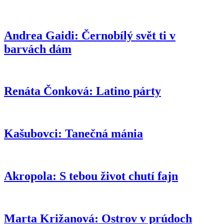
Andrea Gaidi: Černobílý svět ti v
barvách dám
Renáta Čonková: Latino párty
Kašubovci: Tanečná mánia
Akropola: S tebou život chutí fajn
Marta Križanová: Ostrov v prúdoch