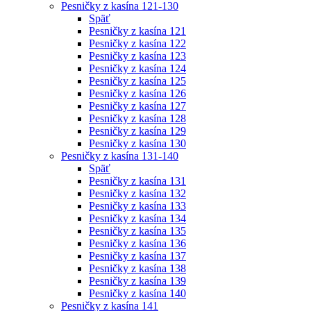
Pesničky z kasína 121-130
Späť
Pesničky z kasína 121
Pesničky z kasína 122
Pesničky z kasína 123
Pesničky z kasína 124
Pesničky z kasína 125
Pesničky z kasína 126
Pesničky z kasína 127
Pesničky z kasína 128
Pesničky z kasína 129
Pesničky z kasína 130
Pesničky z kasína 131-140
Späť
Pesničky z kasína 131
Pesničky z kasína 132
Pesničky z kasína 133
Pesničky z kasína 134
Pesničky z kasína 135
Pesničky z kasína 136
Pesničky z kasína 137
Pesničky z kasína 138
Pesničky z kasína 139
Pesničky z kasína 140
Pesničky z kasína 141